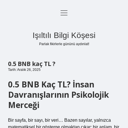
menüyü
Anasayfa
aç
Gizlilik Politikası
Işıltılı Bilgi Köşesi
Yasal Uyarı
Parlak fikirlerle gününü aydınlat!
Hakkımızda
0.5 BNB kaç TL ?
Tarih: Aralık 26, 2025
0.5 BNB Kaç TL? İnsan
Davranışlarının Psikolojik
Merceği
Bir sayfa, bir sayı, bir veri… Bazen sayılar, yalnızca
matematiksel bir gösterge olmaktan çıkar; bir anlam, bir