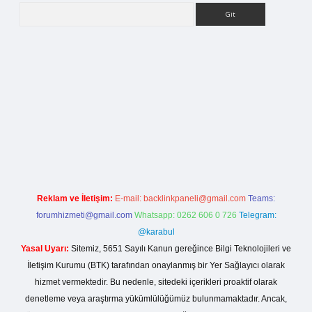
Arama
itesi
Reklam ve İletişim:
E-mail:
backlinkpaneli@gmail.com
Teams:
forumhizmeti@gmail.com
Whatsapp: 0262 606 0 726
Telegram:
@karabul
Yasal Uyarı:
Sitemiz, 5651 Sayılı Kanun gereğince Bilgi Teknolojileri ve
İletişim Kurumu (BTK) tarafından onaylanmış bir Yer Sağlayıcı olarak
hizmet vermektedir. Bu nedenle, sitedeki içerikleri proaktif olarak
denetleme veya araştırma yükümlülüğümüz bulunmamaktadır. Ancak,