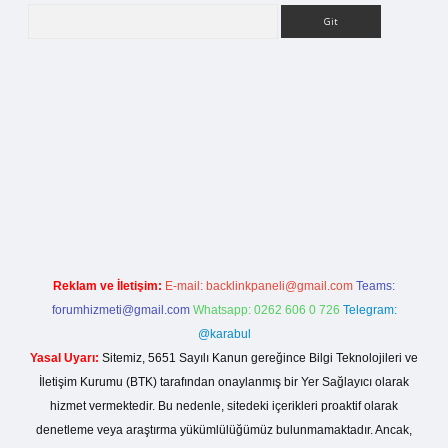
Arama
his sitesi
Reklam ve İletişim:
E-mail:
backlinkpaneli@gmail.com
Teams:
forumhizmeti@gmail.com
Whatsapp: 0262 606 0 726
Telegram:
@karabul
Yasal Uyarı:
Sitemiz, 5651 Sayılı Kanun gereğince Bilgi Teknolojileri ve
İletişim Kurumu (BTK) tarafından onaylanmış bir Yer Sağlayıcı olarak
hizmet vermektedir. Bu nedenle, sitedeki içerikleri proaktif olarak
denetleme veya araştırma yükümlülüğümüz bulunmamaktadır. Ancak,