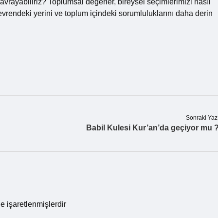
avrayabiliriz? Toplumsal değerler, bireysel seçimlerimizi nasıl
evrendeki yerini ve toplum içindeki sorumluluklarını daha derin
Sonraki Yaz
Babil Kulesi Kur’an’da geçiyor mu 
le işaretlenmişlerdir