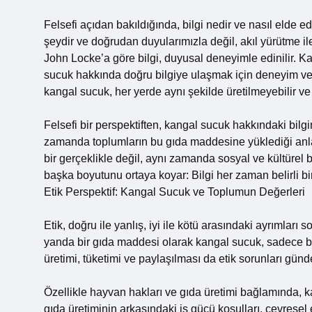
Felsefi açıdan bakıldığında, bilgi nedir ve nasıl elde edi
şeydir ve doğrudan duyularımızla değil, akıl yürütme il
John Locke’a göre bilgi, duyusal deneyimle edinilir. 
sucuk hakkında doğru bilgiye ulaşmak için deneyim ve
kangal sucuk, her yerde aynı şekilde üretilmeyebilir ve k
Felsefi bir perspektiften, kangal sucuk hakkındaki bi
zamanda toplumların bu gıda maddesine yüklediği anlaml
bir gerçeklikle değil, aynı zamanda sosyal ve kültürel b
başka boyutunu ortaya koyar: Bilgi her zaman belirli b
Etik Perspektif: Kangal Sucuk ve Toplumun Değerleri
Etik, doğru ile yanlış, iyi ile kötü arasındaki ayrımları s
yanda bir gıda maddesi olarak kangal sucuk, sadece bi
üretimi, tüketimi ve paylaşılması da etik sorunları günd
Özellikle hayvan hakları ve gıda üretimi bağlamında, ka
gıda üretiminin arkasındaki iş gücü koşulları, çevresel