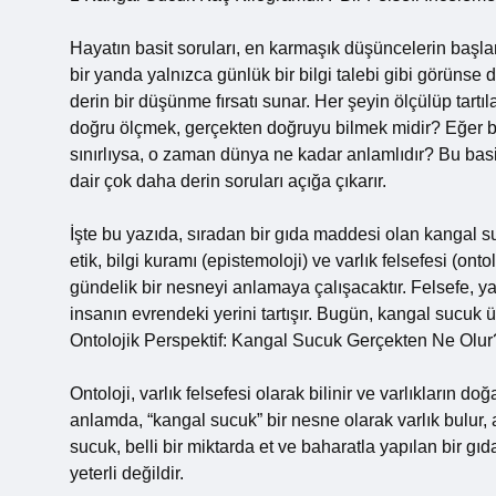
Hayatın basit soruları, en karmaşık düşüncelerin başlan
bir yanda yalnızca günlük bir bilgi talebi gibi görünse d
derin bir düşünme fırsatı sunar. Her şeyin ölçülüp tartıl
doğru ölçmek, gerçekten doğruyu bilmek midir? Eğer bi
sınırlıysa, o zaman dünya ne kadar anlamlıdır? Bu bas
dair çok daha derin soruları açığa çıkarır.
İşte bu yazıda, sıradan bir gıda maddesi olan kangal s
etik, bilgi kuramı (epistemoloji) ve varlık felsefesi (onto
gündelik bir nesneyi anlamaya çalışacaktır. Felsefe, y
insanın evrendeki yerini tartışır. Bugün, kangal sucuk ü
Ontolojik Perspektif: Kangal Sucuk Gerçekten Ne Olur
Ontoloji, varlık felsefesi olarak bilinir ve varlıkların do
anlamda, “kangal sucuk” bir nesne olarak varlık bulur
sucuk, belli bir miktarda et ve baharatla yapılan bir g
yeterli değildir.