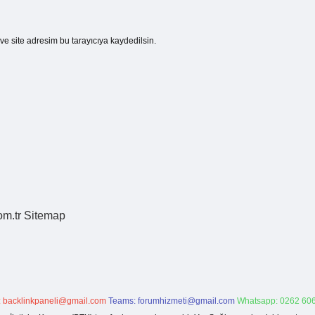
e site adresim bu tarayıcıya kaydedilsin.
om.tr
Sitemap
:
backlinkpaneli@gmail.com
Teams:
forumhizmeti@gmail.com
Whatsapp: 0262 606