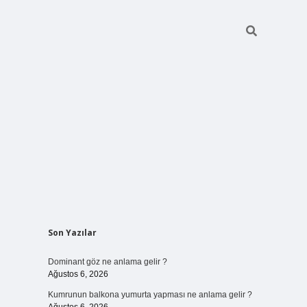
Sidebar
Son Yazılar
ilbet bahis si
Dominant göz ne anlama gelir ?
Ağustos 6, 2026
Kumrunun balkona yumurta yapması ne anlama gelir ?