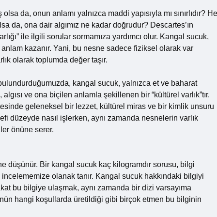
mış olsa da, onun anlamı yalnızca maddi yapısıyla mı sınırlıdır? He
 olsa da, ona dair algımız ne kadar doğrudur? Descartes’ın
rlığı” ile ilgili sorular sormamıza yardımcı olur. Kangal sucuk,
nlam kazanır. Yani, bu nesne sadece fiziksel olarak var
ık olarak toplumda değer taşır.
 bulundurduğumuzda, kangal sucuk, yalnızca et ve baharat
 algısı ve ona biçilen anlamla şekillenen bir “kültürel varlık”tır.
sinde geleneksel bir lezzet, kültürel miras ve bir kimlik unsuru
elsefi düzeyde nasıl işlerken, aynı zamanda nesnelerin varlık
zler önüne serer.
ine düşünür. Bir kangal sucuk kaç kilogramdır sorusu, bilgi
zı incelememize olanak tanır. Kangal sucuk hakkındaki bilgiyi
kat bu bilgiye ulaşmak, aynı zamanda bir dizi varsayıma
nün hangi koşullarda üretildiği gibi birçok etmen bu bilginin