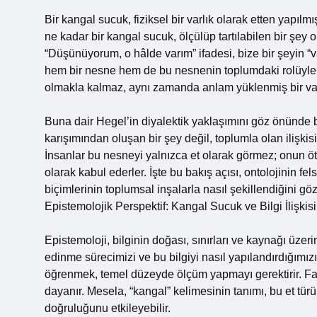
Bir kangal sucuk, fiziksel bir varlık olarak etten yapıl
ne kadar bir kangal sucuk, ölçülüp tartılabilen bir şey
“Düşünüyorum, o hâlde varım” ifadesi, bize bir şeyin “va
hem bir nesne hem de bu nesnenin toplumdaki rolüyle a
olmakla kalmaz, aynı zamanda anlam yüklenmiş bir varl
Buna dair Hegel’in diyalektik yaklaşımını göz önünde
karışımından oluşan bir şey değil, toplumla olan ilişkisi,
İnsanlar bu nesneyi yalnızca et olarak görmez; onun öte
olarak kabul ederler. İşte bu bakış açısı, ontolojinin f
biçimlerinin toplumsal inşalarla nasıl şekillendiğini gö
Epistemolojik Perspektif: Kangal Sucuk ve Bilgi İlişkisi
Epistemoloji, bilginin doğası, sınırları ve kaynağı üzer
edinme sürecimizi ve bu bilgiyi nasıl yapılandırdığımı
öğrenmek, temel düzeyde ölçüm yapmayı gerektirir. Fa
dayanır. Mesela, “kangal” kelimesinin tanımı, bu et türü
doğruluğunu etkileyebilir.