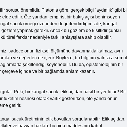
lir sorusu önemlidir. Platon’a göre, gerçek bilgi “aydınlık” gibi bi
e elde edilir. Öte yandan, empirist bir bakış açısı benimseyen
Kangal sucuk örneği üzerinden değerlendirdiğimizde, kangal
 gözlem yapmak gerekir. Ancak bu gözlem de kısıtlıdır çünkü
ültürel farklar nedeniyle farklı anlayışlara sahip olabilir.
lgimiz, sadece onun fiziksel ölçümüne dayanmakla kalmaz, aynı
arı ve değerleri de içerir. Böylece, bu bilginin yalnızca somut
ağlamlarla şekillendiği söylenebilir. Bu da, epistemolojinin bir
ir çerçeve içinde ve bir bağlamda anlam kazanır.
orgular. Peki, bir kangal sucuk, etik açıdan nasıl bir yer tutar? Bir
r tüketim nesnesi olarak varlık gösterirken, öte yanda onun
eme getirir.
ngal sucuk üretiminin etik boyutları sorgulanabilir. Etik açıdan,
 etkiler ve hayvan hakları, bu gıda maddesinin kabul