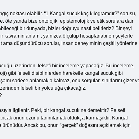
gıç noktası olabilir. “1 Kangal sucuk kaç kilogramdır?” sorusu,
e, öte yanda bize ontolojik, epistemolojik ve etik sorulara dair
abileceği bir dünyada, bizler doğruyu nasıl belirleriz? Bir şeyi
r kavramın anlamı, yalnızca ölçülüp hesaplanabilen şeylerle
it ama düşündürücü sorular, insan deneyiminin çeşitli yönlerine
ucuğu üzerinden, felsefi bir inceleme yapacağız. Bu inceleme,
loji) gibi felsefi disiplinlerden hareketle kangal sucuk gibi
aşamı sadece anlamakla kalmaz, onu sorgular, sınırlarını çizer v
zerinden felsefi bir yolculuğa çıkacağız.
?
ğasıyla ilgilenir. Peki, bir kangal sucuk ne demektir? Felsefi
, ancak onun özünü tanımlamak oldukça karmaşıktır. Kangal
ıda ürünüdür. Ancak bu, onun “gerçek” doğasını açıklamak için