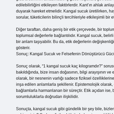
edilebilirliğini etkileyen faktörlerdir. Kant’ın ahlak anl
duyarak hareket etmelidir. Kangal sucuk üretilirken, hay
sorular, tüketicilerin bilinçli tercihleriyle etkileşimli bir 
Diğer taraftan, daha geniş bir etik çerçevede, bir toplu
toplumsal değerlerle bağlantılıdır. Kangal sucuk, belir
bir anlam taşıyabilir. Bu da, etik değerlerin değişkenliğ
gösterir.
Sonuç: Kangal Sucuk ve Felsefenin Dönüştürücü Güc
Sonuç olarak, “1 kangal sucuk kaç kilogramdır?” sorusu, 
bakıldığında, bize insan doğasının, bilgi arayışının ve e
olarak, bir nesnenin varlığı sadece fiziksel özellikle
inşa edilen anlamlarla şekillenir. Epistemolojik olarak
bağlamlarla harmanlanan bir süreçtir. Etik açıdan ise, b
sorumluluklarla doğrudan ilişkilidir.
Sonuçta, kangal sucuk gibi gündelik bir şey bile, bizler