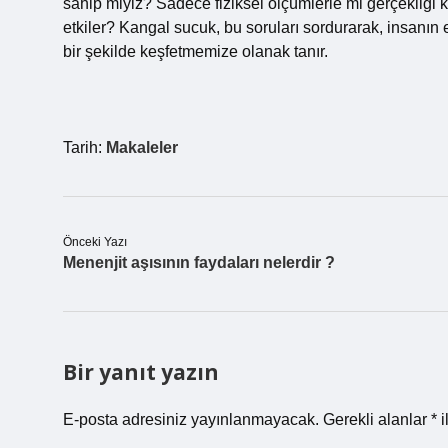
sahip miyiz? Sadece fiziksel ölçümlerle mi gerçekliği k
etkiler? Kangal sucuk, bu soruları sordurarak, insanın 
bir şekilde keşfetmemize olanak tanır.
Tarih:
Makaleler
Önceki Yazı
Menenjit aşısının faydaları nelerdir ?
Bir yanıt yazın
E-posta adresiniz yayınlanmayacak.
Gerekli alanlar
*
i