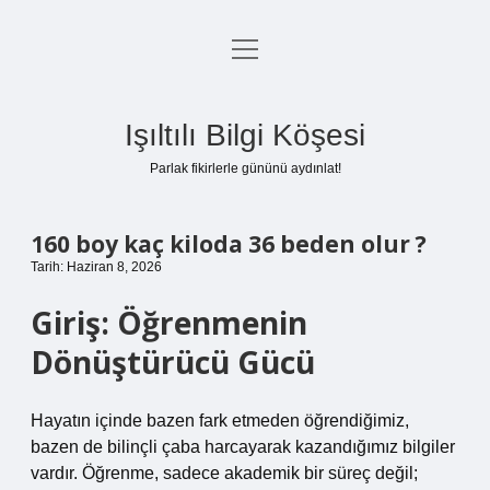
menüyü
Anasayfa
aç
Gizlilik Politikası
Işıltılı Bilgi Köşesi
Yasal Uyarı
Parlak fikirlerle gününü aydınlat!
Hakkımızda
160 boy kaç kiloda 36 beden olur ?
Tarih: Haziran 8, 2026
Giriş: Öğrenmenin
Dönüştürücü Gücü
Hayatın içinde bazen fark etmeden öğrendiğimiz,
bazen de bilinçli çaba harcayarak kazandığımız bilgiler
vardır. Öğrenme, sadece akademik bir süreç değil;