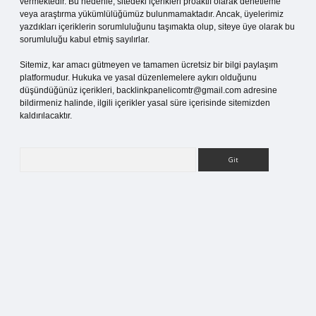
vermektedir. Bu nedenle, sitedeki içerikleri proaktif olarak denetleme
veya araştırma yükümlülüğümüz bulunmamaktadır. Ancak, üyelerimiz
yazdıkları içeriklerin sorumluluğunu taşımakta olup, siteye üye olarak bu
sorumluluğu kabul etmiş sayılırlar.
Sitemiz, kar amacı gütmeyen ve tamamen ücretsiz bir bilgi paylaşım
platformudur. Hukuka ve yasal düzenlemelere aykırı olduğunu
düşündüğünüz içerikleri,
backlinkpanelicomtr@gmail.com
adresine
bildirmeniz halinde, ilgili içerikler yasal süre içerisinde sitemizden
kaldırılacaktır.
Arama
t bahis sitesi