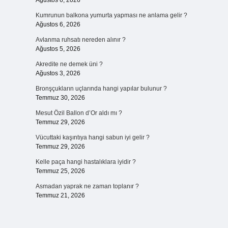
Ağustos 6, 2026
Kumrunun balkona yumurta yapması ne anlama gelir ?
Ağustos 6, 2026
Avlanma ruhsatı nereden alınır ?
Ağustos 5, 2026
Akredite ne demek üni ?
Ağustos 3, 2026
Bronşçukların uçlarında hangi yapılar bulunur ?
Temmuz 30, 2026
Mesut Özil Ballon d’Or aldı mı ?
Temmuz 29, 2026
Vücuttaki kaşıntıya hangi sabun iyi gelir ?
Temmuz 29, 2026
Kelle paça hangi hastalıklara iyidir ?
Temmuz 25, 2026
Asmadan yaprak ne zaman toplanır ?
Temmuz 21, 2026