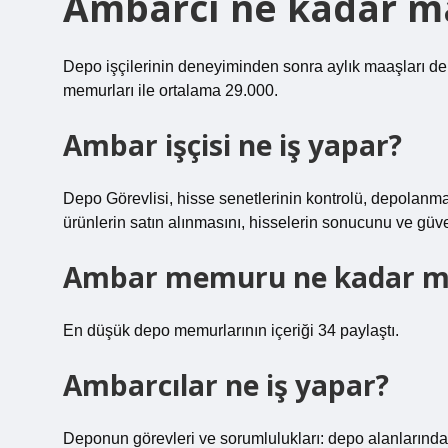
Ambarcı ne kadar ma
Depo işçilerinin deneyiminden sonra aylık maaşları de
memurları ile ortalama 29.000.
Ambar işçisi ne iş yapar?
Depo Görevlisi, hisse senetlerinin kontrolü, depolan
ürünlerin satın alınmasını, hisselerin sonucunu ve güv
Ambar memuru ne kadar ma
En düşük depo memurlarının içeriği 34 paylaştı.
Ambarcılar ne iş yapar?
Deponun görevleri ve sorumlulukları: depo alanlarında s