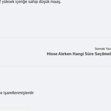
 22 yüksek içeriğe sahip düşük maaş.
Sonraki Yaz
Hisse Alırken Hangi Süre Seçilmel
le işaretlenmişlerdir