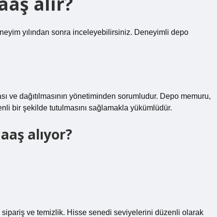
aş alır?
neyim yılından sonra inceleyebilirsiniz. Deneyimli depo
ması ve dağıtılmasının yönetiminden sorumludur. Depo memuru,
enli bir şekilde tutulmasını sağlamakla yükümlüdür.
aş alıyor?
ipariş ve temizlik. Hisse senedi seviyelerini düzenli olarak