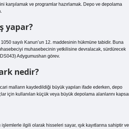
rini karşılamak ve programlar hazırlamak. Depo ve depolama
.
ş yapar?
1050 sayılı Kanun’un 12. maddesinin hükmüne tabidir. Buna
muhasebeciyi muhasebecinin yetkilisine devralacak, sürdürecek
TDLDS043) Adygumushan görev.
ark nedir?
cari malların kaydedildiği büyük yapıları ifade ederken, depo
çlar için kullanılan küçük veya büyük depolama alanlarını kapsar
mlerle ilgili olarak hisseleri sayar, ışık kayıtlarına sahiptir ve