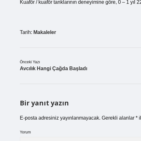
Kuaför / kuaför tanklarının deneyimine göre, 0 – 1 yıl
Tarih:
Makaleler
Önceki Yazı
Avcılık Hangi Çağda Başladı
Bir yanıt yazın
E-posta adresiniz yayınlanmayacak.
Gerekli alanlar
*
i
Yorum