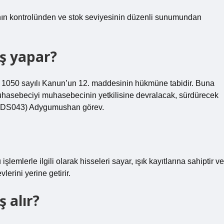
rının kontrolünden ve stok seviyesinin düzenli sunumundan
ş yapar?
1050 sayılı Kanun’un 12. maddesinin hükmüne tabidir. Buna
muhasebeciyi muhasebecinin yetkilisine devralacak, sürdürecek
TDLDS043) Adygumushan görev.
mlerle ilgili olarak hisseleri sayar, ışık kayıtlarına sahiptir ve
lerini yerine getirir.
 alır?