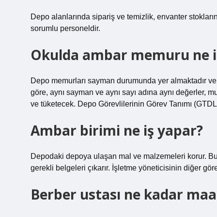
Depo alanlarında sipariş ve temizlik, envanter stokla
sorumlu personeldir.
Okulda ambar memuru ne i
Depo memurları sayman durumunda yer almaktadır ve 
göre, aynı sayman ve aynı sayı adına aynı değerler, 
ve tüketecek. Depo Görevlilerinin Görev Tanımı (G
Ambar birimi ne iş yapar?
Depodaki depoya ulaşan mal ve malzemeleri korur. Bu işle
gerekli belgeleri çıkarır. İşletme yöneticisinin diğer görev
Berber ustası ne kadar maaş