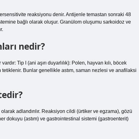
ersensitivite reaksiyonu denir. Antijenle temastan sonraki 48
 sistemine bağlı olarak oluşur. Granülom oluşumu sarkoidoz ve
r.
nları nedir?
 vardır: Tip I (ani aşırı duyarlılık): Polen, hayvan kılı, böcek
dan tetiklenir. Bunlar genellikle astım, saman nezlesi ve anafilaksi
tedir?
ılık olarak adlandırılır. Reaksiyon cildi (ürtiker ve egzama), gözü
ner dokuyu (astım) ve gastrointestinal sistemi (gastroenterit)