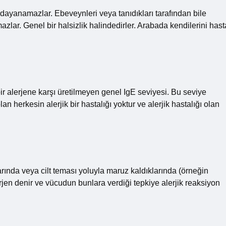
 dayanamazlar. Ebeveynleri veya tanıdıkları tarafından bile
ar. Genel bir halsizlik halindedirler. Arabada kendilerini hast
r alerjene karşı üretilmeyen genel IgE seviyesi. Bu seviye
lan herkesin alerjik bir hastalığı yoktur ve alerjik hastalığı olan
arında veya cilt teması yoluyla maruz kaldıklarında (örneğin
rjen denir ve vücudun bunlara verdiği tepkiye alerjik reaksiyon