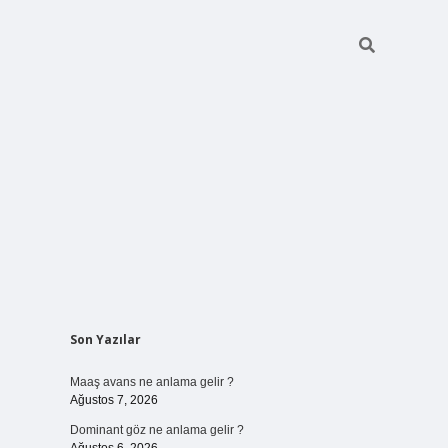
Sidebar
Son Yazılar
ilbet bahis sitesi
Maaş avans ne anlama gelir ?
Ağustos 7, 2026
Dominant göz ne anlama gelir ?