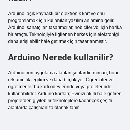
Arduino, açık kaynaklı bir elektronik kart ve onu
programlamak için kullanılan yazılım anlamına gelir.
Arduino, sanatçılar, tasarımcılar, hobiciler vb. için harika
bir araçtır. Teknolojiyle ilgilenen herkes için elektroniği
daha erişilebilir hale getirmek için tasarlanmıştır.
Arduino Nerede kullanilir?
Arduino’nun uygulama alanları şunlardır: mimari, hobi,
reklamcılık, eğitim ve daha birçok yer. Öğrenciler ve
öğretmenler bu kartı ödevlerinde veya projelerinde
kullanabilirler. Arduino kartları; Evinizi akıllı hale getiren
projelerden giyilebilir teknolojilere kadar çok çeşitli
alanlarda çalışmanıza olanak tanır.