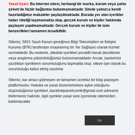
Yasal Uyarı:
Bu internet sitesi, herhangi bir marka, kurum veya şahıs
şirketi ile hiçbir bağlantısı bulunmamaktadır. Sitede yalnızca kendi
hazırladığımız makaleler paylaşılmaktadır. Burada yer alan içerikler
haber niteliği taşımamakta olup, gerçek kurum ve kişiler hakkında
paylaşım yapılmamaktadır. Gerçek kurum ve kişiler ile isim
benzerlikleri tamamen tesadüfidir.
Sitemiz, 5651 Sayılı Kanun gereğince Bilgi Teknolojileri ve İletişim
Kurumu (BTK) tarafından onaylanmış bir Yer Sağlayıcı olarak hizmet
vermektedir. Bu nedenle, sitedeki içerikleri proaktif olarak denetleme
veya araştırma yükümlülüğümüz bulunmamaktadır. Ancak, üyelerimiz
yazdıkları içeriklerin sorumluluğunu taşımakta olup, siteye üye olarak bu
sorumluluğu kabul etmiş sayılırlar.
Sitemiz, kar amacı gütmeyen ve tamamen ücretsiz bir bilgi paylaşım
platformudur. Hukuka ve yasal düzenlemelere aykırı olduğunu
düşündüğünüz içerikleri,
backlinkpanelicomtr@gmail.com
adresine
bildirmeniz halinde, ilgili içerikler yasal süre içerisinde sitemizden
kaldırılacaktır.
Arama