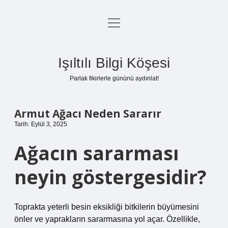
menüyü
Anasayfa
aç
Gizlilik Politikası
Işıltılı Bilgi Köşesi
Yasal Uyarı
Parlak fikirlerle gününü aydınlat!
Hakkımızda
Armut Ağacı Neden Sararır
Tarih: Eylül 3, 2025
Ağacın sararması
neyin göstergesidir?
Toprakta yeterli besin eksikliği bitkilerin büyümesini
önler ve yaprakların sararmasına yol açar. Özellikle,