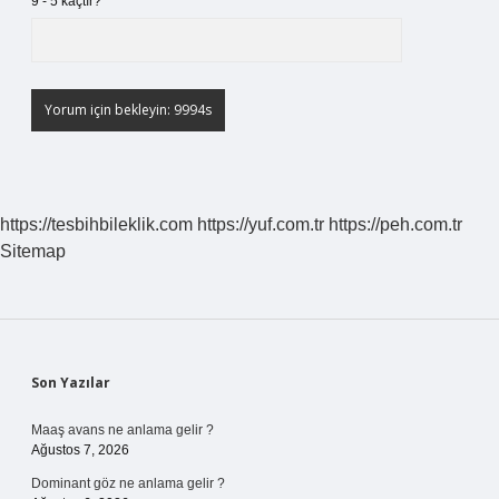
9 - 5 kaçtır?
*
https://tesbihbileklik.com
https://yuf.com.tr
https://peh.com.tr
Sitemap
Sidebar
Son Yazılar
Maaş avans ne anlama gelir ?
Ağustos 7, 2026
Dominant göz ne anlama gelir ?