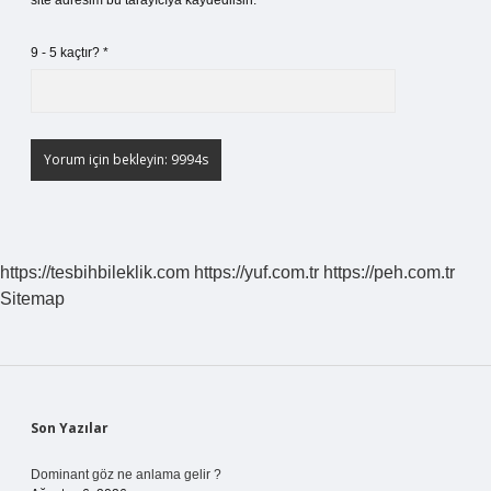
site adresim bu tarayıcıya kaydedilsin.
9 - 5 kaçtır?
*
https://tesbihbileklik.com
https://yuf.com.tr
https://peh.com.tr
Sitemap
Sidebar
Son Yazılar
Dominant göz ne anlama gelir ?