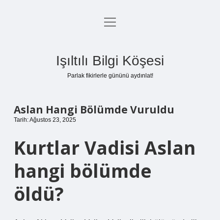
menüyü
Anasayfa
aç
Gizlilik Politikası
Işıltılı Bilgi Köşesi
Yasal Uyarı
Parlak fikirlerle gününü aydınlat!
Hakkımızda
Aslan Hangi Bölümde Vuruldu
Tarih: Ağustos 23, 2025
Kurtlar Vadisi Aslan
hangi bölümde
öldü?