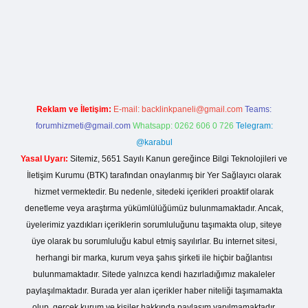
sitesi
Reklam ve İletişim:
E-mail:
backlinkpaneli@gmail.com
Teams:
forumhizmeti@gmail.com
Whatsapp: 0262 606 0 726
Telegram:
@karabul
Yasal Uyarı:
Sitemiz, 5651 Sayılı Kanun gereğince Bilgi Teknolojileri ve
İletişim Kurumu (BTK) tarafından onaylanmış bir Yer Sağlayıcı olarak
hizmet vermektedir. Bu nedenle, sitedeki içerikleri proaktif olarak
denetleme veya araştırma yükümlülüğümüz bulunmamaktadır. Ancak,
üyelerimiz yazdıkları içeriklerin sorumluluğunu taşımakta olup, siteye
üye olarak bu sorumluluğu kabul etmiş sayılırlar. Bu internet sitesi,
herhangi bir marka, kurum veya şahıs şirketi ile hiçbir bağlantısı
bulunmamaktadır. Sitede yalnızca kendi hazırladığımız makaleler
paylaşılmaktadır. Burada yer alan içerikler haber niteliği taşımamakta
olup, gerçek kurum ve kişiler hakkında paylaşım yapılmamaktadır.