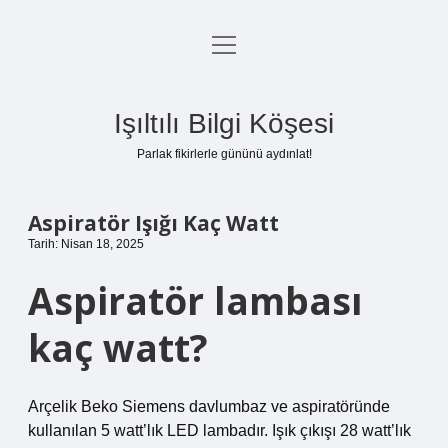
menüyü
Anasayfa
aç
Gizlilik Politikası
Işıltılı Bilgi Köşesi
Yasal Uyarı
Parlak fikirlerle gününü aydınlat!
Hakkımızda
Aspiratör Işığı Kaç Watt
Tarih: Nisan 18, 2025
Aspiratör lambası
kaç watt?
Arçelik Beko Siemens davlumbaz ve aspiratöründe
kullanılan 5 watt’lık LED lambadır. Işık çıkışı 28 watt’lık