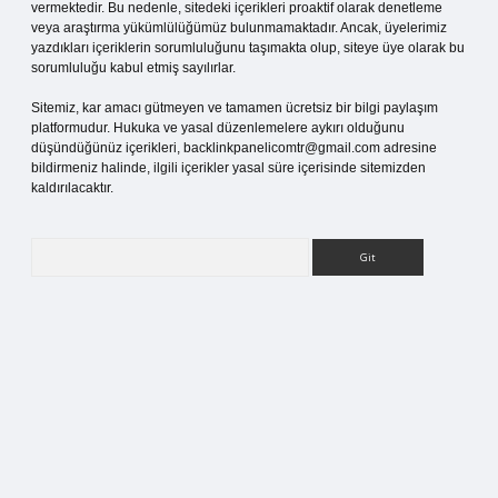
vermektedir. Bu nedenle, sitedeki içerikleri proaktif olarak denetleme
veya araştırma yükümlülüğümüz bulunmamaktadır. Ancak, üyelerimiz
yazdıkları içeriklerin sorumluluğunu taşımakta olup, siteye üye olarak bu
sorumluluğu kabul etmiş sayılırlar.
Sitemiz, kar amacı gütmeyen ve tamamen ücretsiz bir bilgi paylaşım
platformudur. Hukuka ve yasal düzenlemelere aykırı olduğunu
düşündüğünüz içerikleri,
backlinkpanelicomtr@gmail.com
adresine
bildirmeniz halinde, ilgili içerikler yasal süre içerisinde sitemizden
kaldırılacaktır.
Arama
sitesi