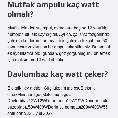
Mutfak ampulu kaç watt
olmalı?
Mutfak için doğru ampul, metrekare başına 12 watt’lık
homojen bir ışık kaynağıdır. Ayrıca, çalışma tezgahında
çalışma konforunu artırmak için çalışma tezgahının 50
santimetre yukarısına bir ampul takabilirsiniz. Bu ampul
ek aydınlatma olduğundan, göz yorgunluğunu önlemek
için maksimum 13 watt olmalıdır.
Davlumbaz kaç watt çeker?
Elektrikli ev aletleri Güç tüketim tablosuElektrikli
cihazMinimum güçMaksimum güç
Davlumbaz12W12WDondurucu19W19WDonduruculu
buzdolabı150W400WDerin su pompası200W400W56
satır daha 22 Eylül 2022