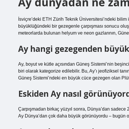
Ay dünyadan ne zam
İsviçre’deki ETH Zürih Teknik Üniversitesi’ndeki bilim 
büyüklüğündeki bir gezegenle çarpışması sonucu oluşt
meteorlarda bulunan helyum ve neon gazlarının, Güneş r
Ay hangi gezegenden büyük
Ay, boyut ve kütle açısından Güneş Sistemi’nin beşin
biri olarak kategorize edilebilir. Bu, Ay’ı jeofiziksel
Güneş Sistemi’ndeki en büyük cüce gezegen olan Plü
Eskiden Ay nasıl görünüyor
Çarpışmadan birkaç yüzyıl sonra, Dünya’dan sadece 25
Ay Dünya’dan çok daha büyük görünüyordu – bugün ol