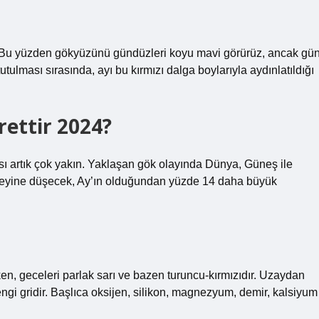
r. Bu yüzden gökyüzünü gündüzleri koyu mavi görürüz, ancak gü
lması sırasında, ayı bu kırmızı dalga boylarıyla aydınlatıldığı
rettir 2024?
ı artık çok yakın. Yaklaşan gök olayında Dünya, Güneş ile
üzeyine düşecek, Ay’ın olduğundan yüzde 14 daha büyük
, geceleri parlak sarı ve bazen turuncu-kırmızıdır. Uzaydan
engi gridir. Başlıca oksijen, silikon, magnezyum, demir, kalsiyum