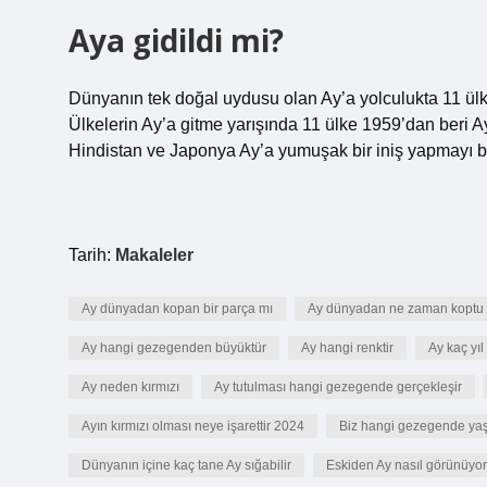
Aya gidildi mi?
Dünyanın tek doğal uydusu olan Ay’a yolculukta 11 ülke
Ülkelerin Ay’a gitme yarışında 11 ülke 1959’dan beri 
Hindistan ve Japonya Ay’a yumuşak bir iniş yapmayı b
Tarih:
Makaleler
Ay dünyadan kopan bir parça mı
Ay dünyadan ne zaman koptu
Ay hangi gezegenden büyüktür
Ay hangi renktir
Ay kaç yı
Ay neden kırmızı
Ay tutulması hangi gezegende gerçekleşir
Ayın kırmızı olması neye işarettir 2024
Biz hangi gezegende yaş
Dünyanın içine kaç tane Ay sığabilir
Eskiden Ay nasıl görünüyo