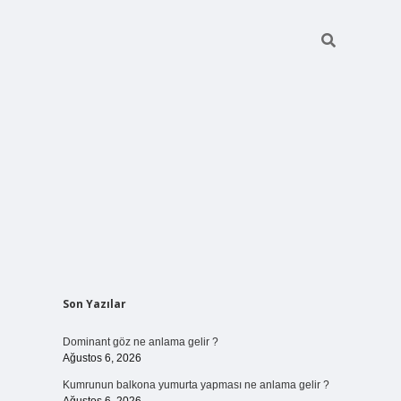
Sidebar
Son Yazılar
ilbet bahis sitesi
Dominant göz ne anlama gelir ?
Ağustos 6, 2026
Kumrunun balkona yumurta yapması ne anlama gelir ?