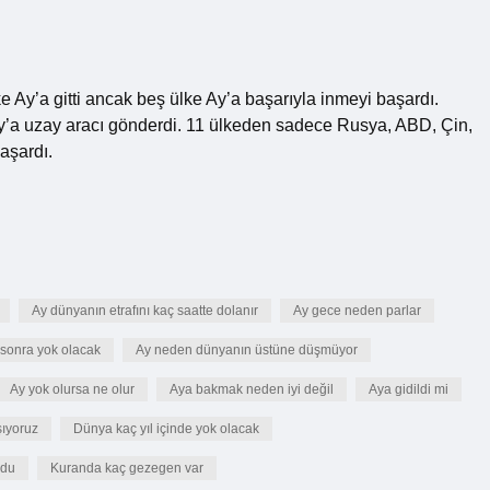
 Ay’a gitti ancak beş ülke Ay’a başarıyla inmeyi başardı.
Ay’a uzay aracı gönderdi. 11 ülkeden sadece Rusya, ABD, Çin,
aşardı.
Ay dünyanın etrafını kaç saatte dolanır
Ay gece neden parlar
l sonra yok olacak
Ay neden dünyanın üstüne düşmüyor
Ay yok olursa ne olur
Aya bakmak neden iyi değil
Aya gidildi mi
ıyoruz
Dünya kaç yıl içinde yok olacak
rdu
Kuranda kaç gezegen var