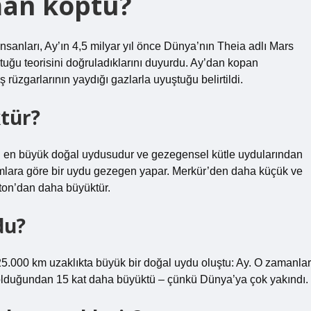
an koptu?
insanları, Ay’ın 4,5 milyar yıl önce Dünya’nın Theia adlı Mars
uğu teorisini doğruladıklarını duyurdu. Ay’dan kopan
üzgarlarının yaydığı gazlarla uyuştuğu belirtildi.
tür?
ci en büyük doğal uydusudur ve gezegensel kütle uydularından
 tanımlara göre bir uydu gezegen yapar. Merkür’den daha küçük ve
ton’dan daha büyüktür.
du?
.000 km uzaklıkta büyük bir doğal uydu oluştu: Ay. O zamanlar
duğundan 15 kat daha büyüktü – çünkü Dünya’ya çok yakındı.