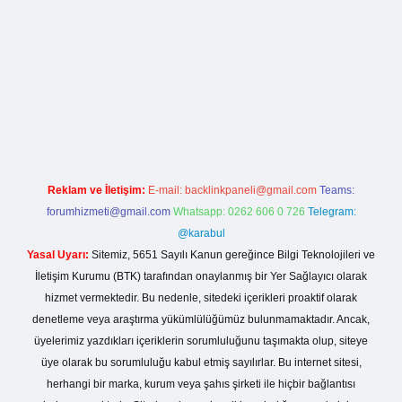
s sitesi
Reklam ve İletişim:
E-mail:
backlinkpaneli@gmail.com
Teams:
forumhizmeti@gmail.com
Whatsapp: 0262 606 0 726
Telegram:
@karabul
Yasal Uyarı:
Sitemiz, 5651 Sayılı Kanun gereğince Bilgi Teknolojileri ve
İletişim Kurumu (BTK) tarafından onaylanmış bir Yer Sağlayıcı olarak
hizmet vermektedir. Bu nedenle, sitedeki içerikleri proaktif olarak
denetleme veya araştırma yükümlülüğümüz bulunmamaktadır. Ancak,
üyelerimiz yazdıkları içeriklerin sorumluluğunu taşımakta olup, siteye
üye olarak bu sorumluluğu kabul etmiş sayılırlar. Bu internet sitesi,
herhangi bir marka, kurum veya şahıs şirketi ile hiçbir bağlantısı