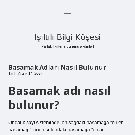
menüyü
Anasayfa
aç
Gizlilik Politikası
Işıltılı Bilgi Köşesi
Yasal Uyarı
Parlak fikirlerle gününü aydınlat!
Hakkımızda
Basamak Adları Nasıl Bulunur
Tarih: Aralık 14, 2024
Basamak adı nasıl
bulunur?
Ondalık sayı sisteminde, en sağdaki basamağa “birler
basamağı”, onun solundaki basamağa “onlar