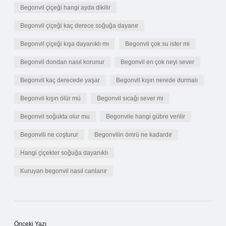
Begonvil çiçeği hangi ayda dikilir
Begonvil çiçeği kaç derece soğuğa dayanır
Begonvil çiçeği kışa dayanıklı mı
Begonvil çok su ister mi
Begonvil dondan nasıl korunur
Begonvil en çok neyi sever
Begonvil kaç derecede yaşar
Begonvil kışın nerede durmalı
Begonvil kışın ölür mü
Begonvil sıcağı sever mi
Begonvil soğukta olur mu
Begonvile hangi gübre verilir
Begonvili ne coşturur
Begonvilin ömrü ne kadardır
Hangi çiçekler soğuğa dayanıklı
Kuruyan begonvil nasıl canlanır
Önceki Yazı