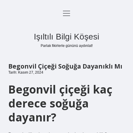
menüyü
Anasayfa
aç
Gizlilik Politikası
Işıltılı Bilgi Köşesi
Yasal Uyarı
Parlak fikirlerle gününü aydınlat!
Hakkımızda
Begonvil Çiçeği Soğuğa Dayanıklı Mı
Tarih: Kasım 27, 2024
Begonvil çiçeği kaç
derece soğuğa
dayanır?