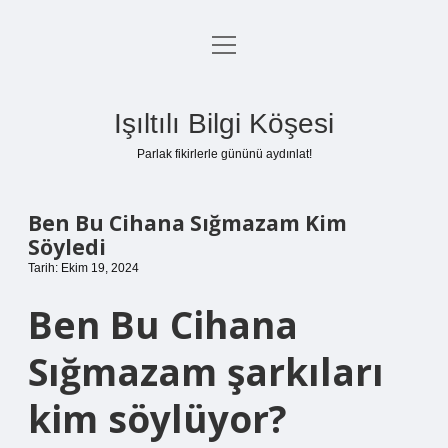
menüyü
Anasayfa
aç
Gizlilik Politikası
Işıltılı Bilgi Köşesi
Yasal Uyarı
Parlak fikirlerle gününü aydınlat!
Hakkımızda
Ben Bu Cihana Sığmazam Kim
Söyledi
Tarih: Ekim 19, 2024
Ben Bu Cihana
Sığmazam şarkıları
kim söylüyor?