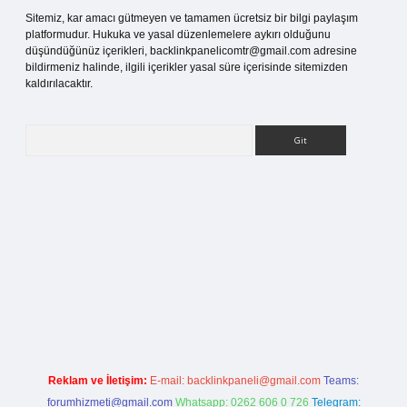
Sitemiz, kar amacı gütmeyen ve tamamen ücretsiz bir bilgi paylaşım
platformudur. Hukuka ve yasal düzenlemelere aykırı olduğunu
düşündüğünüz içerikleri,
backlinkpanelicomtr@gmail.com
adresine
bildirmeniz halinde, ilgili içerikler yasal süre içerisinde sitemizden
kaldırılacaktır.
Arama
sitesi
Reklam ve İletişim:
E-mail:
backlinkpaneli@gmail.com
Teams:
forumhizmeti@gmail.com
Whatsapp: 0262 606 0 726
Telegram: