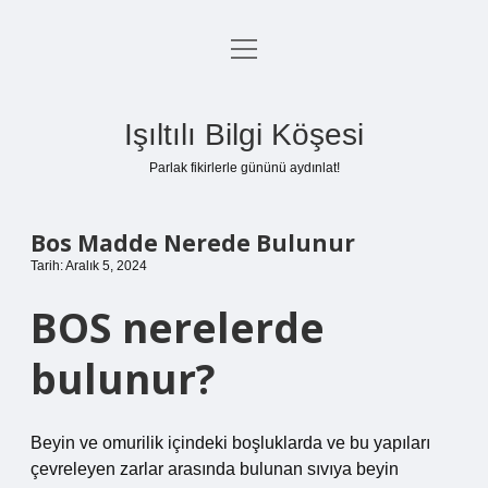
menüyü
Anasayfa
aç
Gizlilik Politikası
Işıltılı Bilgi Köşesi
Yasal Uyarı
Parlak fikirlerle gününü aydınlat!
Hakkımızda
Bos Madde Nerede Bulunur
Tarih: Aralık 5, 2024
BOS nerelerde
bulunur?
Beyin ve omurilik içindeki boşluklarda ve bu yapıları
çevreleyen zarlar arasında bulunan sıvıya beyin