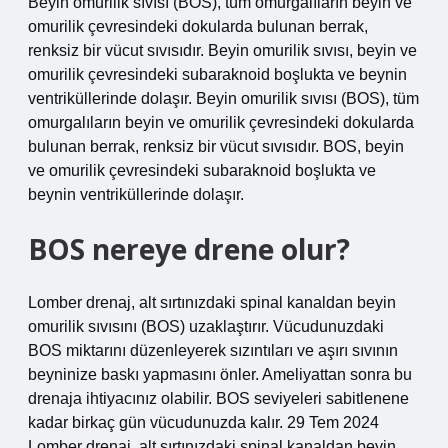
Beyin omurilik sıvısı (BOS), tüm omurgalıların beyin ve
omurilik çevresindeki dokularda bulunan berrak,
renksiz bir vücut sıvısıdır. Beyin omurilik sıvısı, beyin ve
omurilik çevresindeki subaraknoid boşlukta ve beynin
ventriküllerinde dolaşır. Beyin omurilik sıvısı (BOS), tüm
omurgalıların beyin ve omurilik çevresindeki dokularda
bulunan berrak, renksiz bir vücut sıvısıdır. BOS, beyin
ve omurilik çevresindeki subaraknoid boşlukta ve
beynin ventriküllerinde dolaşır.
BOS nereye drene olur?
Lomber drenaj, alt sırtınızdaki spinal kanaldan beyin
omurilik sıvısını (BOS) uzaklaştırır. Vücudunuzdaki
BOS miktarını düzenleyerek sızıntıları ve aşırı sıvının
beyninize baskı yapmasını önler. Ameliyattan sonra bu
drenaja ihtiyacınız olabilir. BOS seviyeleri sabitlenene
kadar birkaç gün vücudunuzda kalır. 29 Tem 2024
Lomber drenaj, alt sırtınızdaki spinal kanaldan beyin