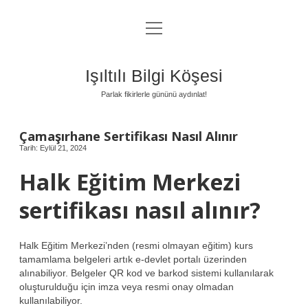
menüyü
Anasayfa
aç
Gizlilik Politikası
Işıltılı Bilgi Köşesi
Yasal Uyarı
Parlak fikirlerle gününü aydınlat!
Hakkımızda
Çamaşırhane Sertifikası Nasıl Alınır
Tarih: Eylül 21, 2024
Halk Eğitim Merkezi
sertifikası nasıl alınır?
Halk Eğitim Merkezi’nden (resmi olmayan eğitim) kurs
tamamlama belgeleri artık e-devlet portalı üzerinden
alınabiliyor. Belgeler QR kod ve barkod sistemi kullanılarak
oluşturulduğu için imza veya resmi onay olmadan
kullanılabiliyor.