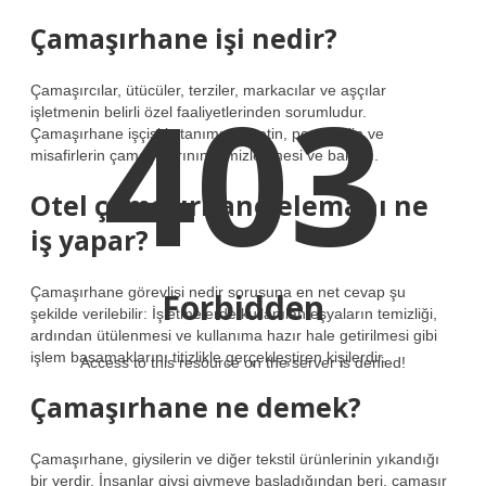
Çamaşırhane işi nedir?
403
Çamaşırcılar, ütücüler, terziler, markacılar ve aşçılar
işletmenin belirli özel faaliyetlerinden sorumludur.
Çamaşırhane işçisi iş tanımı; Şirketin, personelin ve
misafirlerin çamaşırlarının temizlenmesi ve bakımı.
Otel çamaşırhane elemanı ne
iş yapar?
Çamaşırhane görevlisi nedir sorusuna en net cevap şu
Forbidden
şekilde verilebilir: İşletmelerde kullanılan eşyaların temizliği,
ardından ütülenmesi ve kullanıma hazır hale getirilmesi gibi
işlem basamaklarını titizlikle gerçekleştiren kişilerdir.
Access to this resource on the server is denied!
Çamaşırhane ne demek?
Çamaşırhane, giysilerin ve diğer tekstil ürünlerinin yıkandığı
bir yerdir. İnsanlar giysi giymeye başladığından beri, çamaşır