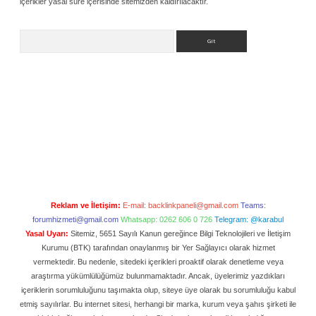
içerikler yasal süre içerisinde sitemizden kaldırılacaktır.
Arama
Reklam ve İletişim:
E-mail:
backlinkpaneli@gmail.com
Teams:
forumhizmeti@gmail.com
Whatsapp: 0262 606 0 726
Telegram: @karabul
Yasal Uyarı:
Sitemiz, 5651 Sayılı Kanun gereğince Bilgi Teknolojileri ve İletişim
Kurumu (BTK) tarafından onaylanmış bir Yer Sağlayıcı olarak hizmet
vermektedir. Bu nedenle, sitedeki içerikleri proaktif olarak denetleme veya
araştırma yükümlülüğümüz bulunmamaktadır. Ancak, üyelerimiz yazdıkları
içeriklerin sorumluluğunu taşımakta olup, siteye üye olarak bu sorumluluğu kabul
etmiş sayılırlar. Bu internet sitesi, herhangi bir marka, kurum veya şahıs şirketi ile