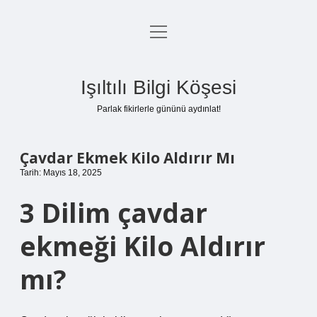
menüyü
Anasayfa
aç
Gizlilik Politikası
Işıltılı Bilgi Köşesi
Yasal Uyarı
Parlak fikirlerle gününü aydınlat!
Hakkımızda
Çavdar Ekmek Kilo Aldırır Mı
Tarih: Mayıs 18, 2025
3 Dilim çavdar
ekmeği Kilo Aldırır
mı?