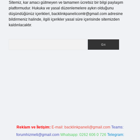
Sitemiz, kar amacı gütmeyen ve tamamen ücretsiz bir bilgi paylaşım
platformudur. Hukuka ve yasal düzenlemelere aykırı olduğunu
düşündüğünüz içerikleri,
backlinkpanelicomtr@gmail.com
adresine
bildirmeniz halinde, ilgili içerikler yasal süre içerisinde sitemizden
kaldırılacaktır.
Arama
 bahis sitesi
Reklam ve İletişim:
E-mail:
backlinkpaneli@gmail.com
Teams:
forumhizmeti@gmail.com
Whatsapp: 0262 606 0 726
Telegram: