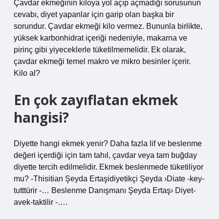
Çavdar ekmeğinin kiloya yol açıp açmadığı sorusunun
cevabı, diyet yapanlar için garip olan başka bir
sorundur. Çavdar ekmeği kilo vermez. Bununla birlikte,
yüksek karbonhidrat içeriği nedeniyle, makarna ve
pirinç gibi yiyeceklerle tüketilmemelidir. Ek olarak,
çavdar ekmeği temel makro ve mikro besinler içerir.
Kilo al?
En çok zayıflatan ekmek
hangisi?
Diyette hangi ekmek yenir? Daha fazla lif ve beslenme
değeri içerdiği için tam tahıl, çavdar veya tam buğday
diyette tercih edilmelidir. Ekmek beslenmede tüketiliyor
mu? -Thisitian Şeyda Ertaşidiyetikçi Şeyda ›Diate -key-
tutttürir -… Beslenme Danışmanı Şeyda Ertaş› Diyet-
avek-taktilir -….