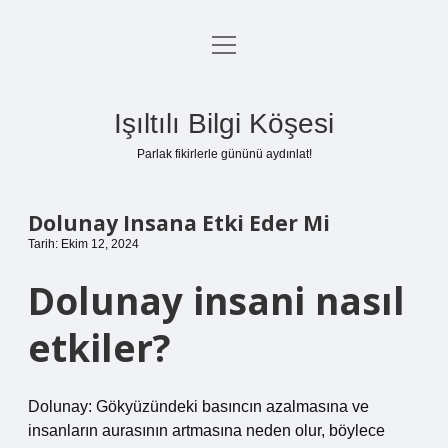
menüyü
Anasayfa
aç
Gizlilik Politikası
Işıltılı Bilgi Köşesi
Yasal Uyarı
Parlak fikirlerle gününü aydınlat!
Hakkımızda
Dolunay Insana Etki Eder Mi
Tarih: Ekim 12, 2024
Dolunay insani nasıl
etkiler?
Dolunay: Gökyüzündeki basıncın azalmasına ve
insanların aurasının artmasına neden olur, böylece