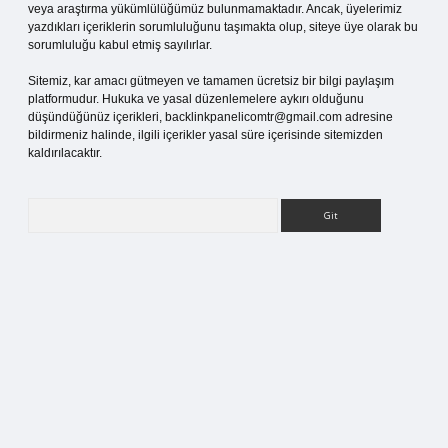
veya araştırma yükümlülüğümüz bulunmamaktadır. Ancak, üyelerimiz
yazdıkları içeriklerin sorumluluğunu taşımakta olup, siteye üye olarak bu
sorumluluğu kabul etmiş sayılırlar.
Sitemiz, kar amacı gütmeyen ve tamamen ücretsiz bir bilgi paylaşım
platformudur. Hukuka ve yasal düzenlemelere aykırı olduğunu
düşündüğünüz içerikleri,
backlinkpanelicomtr@gmail.com
adresine
bildirmeniz halinde, ilgili içerikler yasal süre içerisinde sitemizden
kaldırılacaktır.
Arama
s sitesi