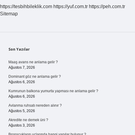
https://tesbihbileklik.com
https://yuf.com.tr
https://peh.com.tr
Sitemap
Sidebar
Son Yazılar
Maaş avans ne anlama gelir ?
Ağustos 7, 2026
Dominant göz ne anlama gelir ?
Ağustos 6, 2026
Kumrunun balkona yumurta yapması ne anlama gelir ?
Ağustos 6, 2026
Avlanma ruhsatı nereden alınır ?
Ağustos 5, 2026
Akredite ne demek üni ?
Ağustos 3, 2026
Bronşçukların uçlarında hangi yapılar bulunur ?