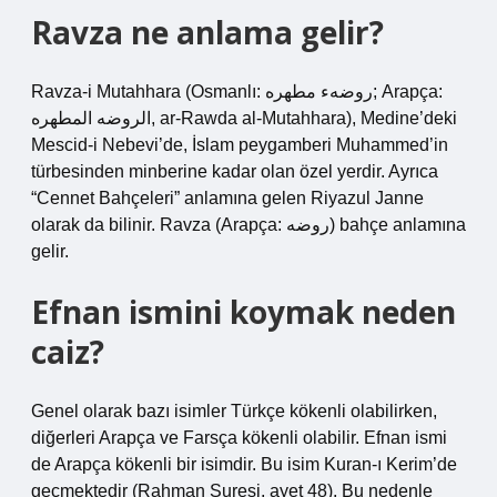
Ravza ne anlama gelir?
Ravza-i Mutahhara (Osmanlı: روضهء مطهره; Arapça:
الروضه المطهره, ar-Rawda al-Mutahhara), Medine’deki
Mescid-i Nebevi’de, İslam peygamberi Muhammed’in
türbesinden minberine kadar olan özel yerdir. Ayrıca
“Cennet Bahçeleri” anlamına gelen Riyazul Janne
olarak da bilinir. Ravza (Arapça: روضه) bahçe anlamına
gelir.
Efnan ismini koymak neden
caiz?
Genel olarak bazı isimler Türkçe kökenli olabilirken,
diğerleri Arapça ve Farsça kökenli olabilir. Efnan ismi
de Arapça kökenli bir isimdir. Bu isim Kuran-ı Kerim’de
geçmektedir (Rahman Suresi, ayet 48). Bu nedenle