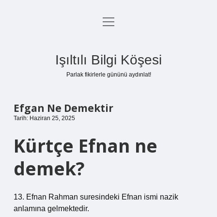
menüyü
Anasayfa
aç
Gizlilik Politikası
Işıltılı Bilgi Köşesi
Yasal Uyarı
Parlak fikirlerle gününü aydınlat!
Hakkımızda
Efgan Ne Demektir
Tarih: Haziran 25, 2025
Kürtçe Efnan ne
demek?
13. Efnan Rahman suresindeki Efnan ismi nazik
anlamına gelmektedir.