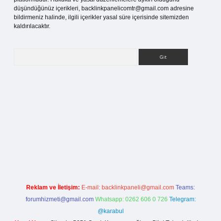
düşündüğünüz içerikleri,
backlinkpanelicomtr@gmail.com
adresine
bildirmeniz halinde, ilgili içerikler yasal süre içerisinde sitemizden
kaldırılacaktır.
Arama
is sitesi
Reklam ve İletişim:
E-mail:
backlinkpaneli@gmail.com
Teams:
forumhizmeti@gmail.com
Whatsapp: 0262 606 0 726
Telegram:
@karabul