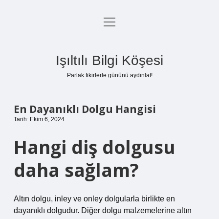
menüyü
Anasayfa
aç
Gizlilik Politikası
Işıltılı Bilgi Köşesi
Yasal Uyarı
Parlak fikirlerle gününü aydınlat!
Hakkımızda
En Dayanıklı Dolgu Hangisi
Tarih: Ekim 6, 2024
Hangi diş dolgusu
daha sağlam?
Altın dolgu, inley ve onley dolgularla birlikte en
dayanıklı dolgudur. Diğer dolgu malzemelerine altın