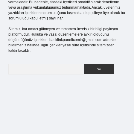
vermektedir. Bu nedenle, sitedeki içerikleri proaktif olarak denetleme
veya araştırma yükümlülüğümüz bulunmamaktadır. Ancak, üyelerimiz
yazdıkları içeriklerin sorumluluğunu taşımakta olup, siteye üye olarak bu
sorumluluğu kabul etmiş sayılırlar.
Sitemiz, kar amacı gütmeyen ve tamamen ücretsiz bir bilgi paylaşım
platformudur. Hukuka ve yasal düzenlemelere aykırı olduğunu
düşündüğünüz içerikleri,
backlinkpanelicomtr@gmail.com
adresine
bildirmeniz halinde, ilgili içerikler yasal süre içerisinde sitemizden
kaldırılacaktır.
Arama
i