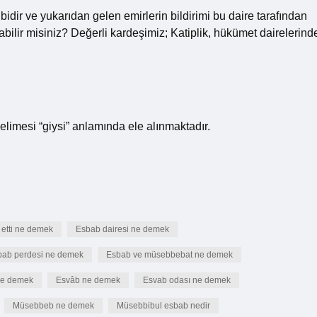
bidir ve yukarıdan gelen emirlerin bildirimi bu daire tarafından
abilir misiniz? Değerli kardeşimiz; Katiplik, hükümet dairelerind
limesi “giysi” anlamında ele alınmaktadır.
 etti ne demek
Esbab dairesi ne demek
bab perdesi ne demek
Esbab ve müsebbebat ne demek
ne demek
Esvâb ne demek
Esvab odası ne demek
Müsebbeb ne demek
Müsebbibul esbab nedir