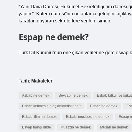
“Yani Dava Dairesi, Hükümet Sekreterliği’nin dairesi gi
yapılır.” “Kalem dairesi”nin ne anlama geldiğini açıklay
kararları duyuran sekreterlere verilen isimdir.
Espap ne demek?
Türk Dil Kurumu’nun öne çıkan verilerine göre esvap ke
Tarih:
Makaleler
Asbab ne demek
Bevvâb ne demek
Esbab bilkülliye sukut
Esbab kelimesinin eş anlamlısı nedir
Esbab ne demek
Es
Esbabı ilim ne demek
Esbabı mucibesi ne demek
Espap 
Esvap hangi dilde
Muazzib ne demek
Müsâb ne demek