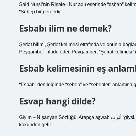
Said Nursi’nin Risale-i Nur adlı eserinde “esbab” keli
“Sebep bir perdedir.
Esbabı ilim ne demek?
Şeriat bilimi, Şeriat kelimesi etrafında ve onunla bağlant
Peygamber’i ifade eder. Peygamber; “Şeriat kelimesi” if
Esbab kelimesinin eş anlaml
“Esbab” denildiğinde “sebep” ve “sebepler” anlamına ge
Esvap hangi dilde?
Giyim – Nişanyan Sözlüğü. Arapça as̠wāb أثواب “giysi, giysi” kelimesinden ödünç alınmış bir kelimedir ve Arapça s̠wb
kökünden gelir.