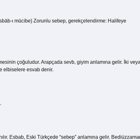
 esbāb-ı mūcibe) Zorunlu sebep, gerekçelendirme: Halifeye
imesinin çoğuludur. Arapçada sevb, giyim anlamına gelir. İki vey
e elbiselere esvab denir.
.
ılır. Esbab, Eski Türkçede “sebep” anlamına gelir. Bediüzzama