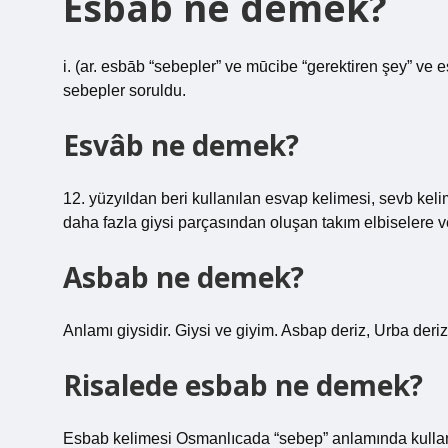
Esbab ne demek?
i. (ar. esbāb “sebepler” ve mūcibe “gerektiren şey” ve
sebepler soruldu.
Esvâb ne demek?
12. yüzyıldan beri kullanılan esvap kelimesi, sevb kel
daha fazla giysi parçasından oluşan takım elbiselere v
Asbab ne demek?
Anlamı giysidir. Giysi ve giyim. Asbap deriz, Urba deriz
Risalede esbab ne demek?
Esbab kelimesi Osmanlıcada “sebep” anlamında kullan