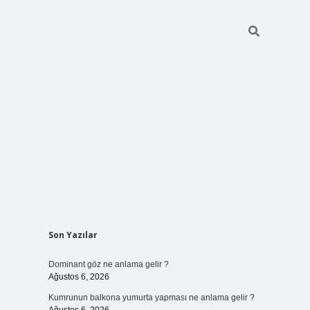
Sidebar
Son Yazılar
ilbet bahis sitesi
Dominant göz ne anlama gelir ?
Ağustos 6, 2026
Kumrunun balkona yumurta yapması ne anlama gelir ?