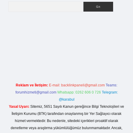
Arama
i
Reklam ve İletişim:
E-mail:
backlinkpaneli@gmail.com
Teams:
forumhizmeti@gmail.com
Whatsapp: 0262 606 0 726
Telegram:
@karabul
Yasal Uyarı:
Sitemiz, 5651 Sayılı Kanun gereğince Bilgi Teknolojileri ve
İletişim Kurumu (BTK) tarafından onaylanmış bir Yer Sağlayıcı olarak
hizmet vermektedir. Bu nedenle, sitedeki içerikleri proaktif olarak
denetleme veya araştırma yükümlülüğümüz bulunmamaktadır. Ancak,