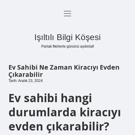
menüyü
Anasayfa
aç
Gizlilik Politikası
Işıltılı Bilgi Köşesi
Yasal Uyarı
Parlak fikirlerle gününü aydınlat!
Hakkımızda
Ev Sahibi Ne Zaman Kiracıyı Evden
Çıkarabilir
Tarih: Aralık 23, 2024
Ev sahibi hangi
durumlarda kiracıyı
evden çıkarabilir?