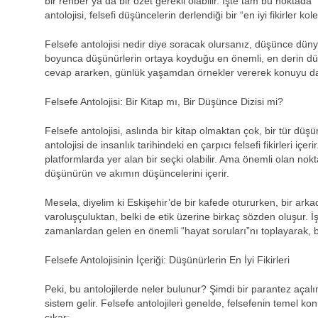
bir rehber ya da bir özet gerekli olabilir. İşte tam bu noktada “
antolojisi, felsefi düşüncelerin derlendiği bir “en iyi fikirler ko
Felsefe antolojisi nedir diye soracak olursanız, düşünce dünyası
boyunca düşünürlerin ortaya koyduğu en önemli, en derin düşü
cevap ararken, günlük yaşamdan örnekler vererek konuyu daha
Felsefe Antolojisi: Bir Kitap mı, Bir Düşünce Dizisi mi?
Felsefe antolojisi, aslında bir kitap olmaktan çok, bir tür düşü
antolojisi de insanlık tarihindeki en çarpıcı felsefi fikirleri içe
platformlarda yer alan bir seçki olabilir. Ama önemli olan nokta
düşünürün ve akımın düşüncelerini içerir.
Mesela, diyelim ki Eskişehir’de bir kafede otururken, bir ar
varoluşçuluktan, belki de etik üzerine birkaç sözden oluşur. İşt
zamanlardan gelen en önemli “hayat soruları”nı toplayarak, biz
Felsefe Antolojisinin İçeriği: Düşünürlerin En İyi Fikirleri
Peki, bu antolojilerde neler bulunur? Şimdi bir parantez açalım
sistem gelir. Felsefe antolojileri genelde, felsefenin temel kon
çıkar: