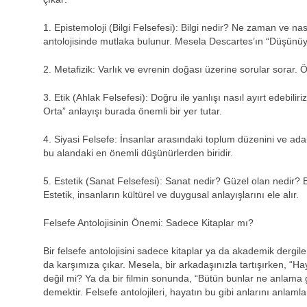
1. Epistemoloji (Bilgi Felsefesi): Bilgi nedir? Ne zaman ve nasıl
antolojisinde mutlaka bulunur. Mesela Descartes’ın “Düşünüy
2. Metafizik: Varlık ve evrenin doğası üzerine sorular sorar.
3. Etik (Ahlak Felsefesi): Doğru ile yanlışı nasıl ayırt edebilir
Orta” anlayışı burada önemli bir yer tutar.
4. Siyasi Felsefe: İnsanlar arasındaki toplum düzenini ve ada
bu alandaki en önemli düşünürlerden biridir.
5. Estetik (Sanat Felsefesi): Sanat nedir? Güzel olan nedir? B
Estetik, insanların kültürel ve duygusal anlayışlarını ele alır.
Felsefe Antolojisinin Önemi: Sadece Kitaplar mı?
Bir felsefe antolojisini sadece kitaplar ya da akademik dergiler
da karşımıza çıkar. Mesela, bir arkadaşınızla tartışırken, “Hay
değil mi? Ya da bir filmin sonunda, “Bütün bunlar ne anlama g
demektir. Felsefe antolojileri, hayatın bu gibi anlarını anlamla