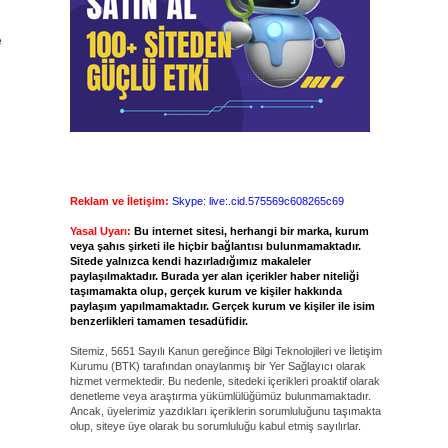
e
.
Reklam ve İletişim:
Skype: live:.cid.575569c608265c69
Yasal Uyarı:
Bu internet sitesi, herhangi bir marka, kurum
veya şahıs şirketi ile hiçbir bağlantısı bulunmamaktadır.
Sitede yalnızca kendi hazırladığımız makaleler
paylaşılmaktadır. Burada yer alan içerikler haber niteliği
taşımamakta olup, gerçek kurum ve kişiler hakkında
paylaşım yapılmamaktadır. Gerçek kurum ve kişiler ile isim
benzerlikleri tamamen tesadüfidir.
Sitemiz, 5651 Sayılı Kanun gereğince Bilgi Teknolojileri ve İletişim
Kurumu (BTK) tarafından onaylanmış bir Yer Sağlayıcı olarak
hizmet vermektedir. Bu nedenle, sitedeki içerikleri proaktif olarak
denetleme veya araştırma yükümlülüğümüz bulunmamaktadır.
Ancak, üyelerimiz yazdıkları içeriklerin sorumluluğunu taşımakta
olup, siteye üye olarak bu sorumluluğu kabul etmiş sayılırlar.