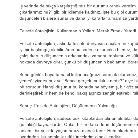
İş yerinde de sıkça karşılaştığımız bir durumu örnek verelim. 
çıkarlarımız mı?” gibi bir ikilemde kaldınız. İşte bu gibi durum
düşünceleri bizlere sunar ve daha iyi kararlar almamıza yardı
Felsefe Antolojisini Kullanmanın Yolları: Merak Etmek Yeterli
Felsefe antolojileri, aslında felsefe dünyasına açılan bir kapı
iyi bir başlangıç olabilir. Ama bu sadece okumakla bitmez, da
çalışırken, o düşüncenin arkasındaki zamanı, toplumu ve kült
noktada devreye girer, çünkü bir düşüncenin bağlamını öğren
Bunu günlük hayatta nasıl kullanacağınızı soracak olursanız,
yemeği yiyorsunuz ve “Bence gerçek mutluluk nedir?” diye bir s
bir sorudur. Hangi düşünür bu konuda ne söylemiş, bir göz atar
derinleştirebilir hem de kendi bakış açınızı zenginleştirebilirsi
Sonuç: Felsefe Antolojileri, Düşünmenin Yolculuğu
Felsefe antolojileri, sadece eski kitaplardan alınan alıntılar 
getirildiği kaynaklardır. Onlar, bizim daha derin düşünmemi
anlamlı bir şekilde yaşamamıza olanak tanır. Hem akademik b
üzerinden, bu antolojiler düşüncelerimizi şekillendirir.