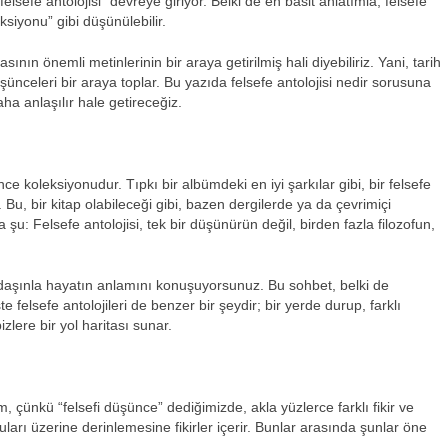
felsefe antolojisi” devreye giriyor. Belki de en basit anlatımla, felsefe
leksiyonu” gibi düşünülebilir.
nın önemli metinlerinin bir araya getirilmiş hali diyebiliriz. Yani, tarih
nceleri bir araya toplar. Bu yazıda felsefe antolojisi nedir sorusuna
 anlaşılır hale getireceğiz.
nce koleksiyonudur. Tıpkı bir albümdeki en iyi şarkılar gibi, bir felsefe
rir. Bu, bir kitap olabileceği gibi, bazen dergilerde ya da çevrimiçi
 şu: Felsefe antolojisi, tek bir düşünürün değil, birden fazla filozofun,
kadaşınla hayatın anlamını konuşuyorsunuz. Bu sohbet, belki de
e felsefe antolojileri de benzer bir şeydir; bir yerde durup, farklı
lere bir yol haritası sunar.
, çünkü “felsefi düşünce” dediğimizde, akla yüzlerce farklı fikir ve
uları üzerine derinlemesine fikirler içerir. Bunlar arasında şunlar öne