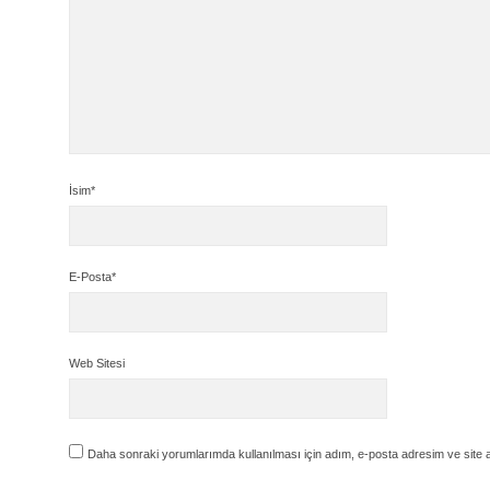
İsim*
E-Posta*
Web Sitesi
Daha sonraki yorumlarımda kullanılması için adım, e-posta adresim ve site 