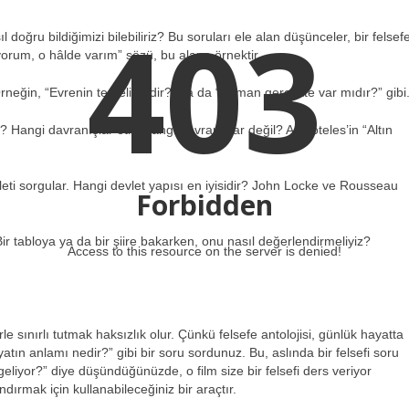
403
 doğru bildiğimizi bilebiliriz? Bu soruları ele alan düşünceler, bir felsef
orum, o hâlde varım” sözü, bu alana örnektir.
 Örneğin, “Evrenin temeli nedir?” ya da “Zaman gerçekte var mıdır?” gibi
iz? Hangi davranışlar etik, hangi davranışlar değil? Aristoteles’in “Altın
leti sorgular. Hangi devlet yapısı en iyisidir? John Locke ve Rousseau
Forbidden
ir tabloya ya da bir şiire bakarken, onu nasıl değerlendirmeliyiz?
Access to this resource on the server is denied!
le sınırlı tutmak haksızlık olur. Çünkü felsefe antolojisi, günlük hayatta
atın anlamı nedir?” gibi bir soru sordunuz. Bu, aslında bir felsefi soru
eliyor?” diye düşündüğünüzde, o film size bir felsefi ders veriyor
ndırmak için kullanabileceğiniz bir araçtır.