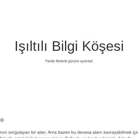
Işıltılı Bilgi Köşesi
Parlak fikirlerle gününü aydınlat!
ığı
lamını sorgulayan bir alan. Ama bazen bu devasa alanı kavrayabilmek içi