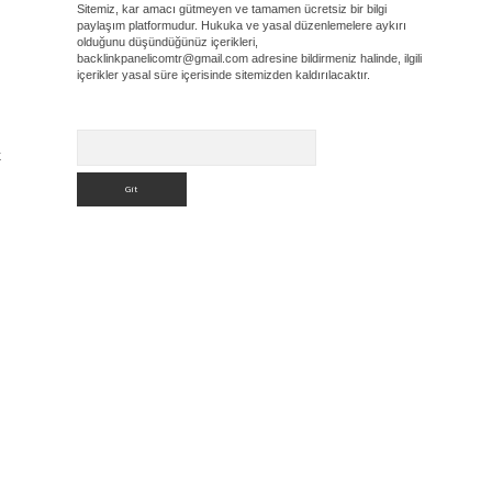
Sitemiz, kar amacı gütmeyen ve tamamen ücretsiz bir bilgi
paylaşım platformudur. Hukuka ve yasal düzenlemelere aykırı
olduğunu düşündüğünüz içerikleri,
backlinkpanelicomtr@gmail.com
adresine bildirmeniz halinde, ilgili
içerikler yasal süre içerisinde sitemizden kaldırılacaktır.
Arama
k