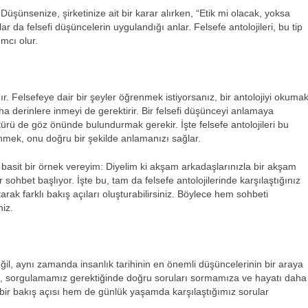
Düşünsenize, şirketinize ait bir karar alırken, “Etik mi olacak, yoksa
lar da felsefi düşüncelerin uygulandığı anlar. Felsefe antolojileri, bu tip
mcı olur.
dır. Felsefeye dair bir şeyler öğrenmek istiyorsanız, bir antolojiyi okuma
ha derinlere inmeyi de gerektirir. Bir felsefi düşünceyi anlamaya
ürü de göz önünde bulundurmak gerekir. İşte felsefe antolojileri bu
mek, onu doğru bir şekilde anlamanızı sağlar.
 basit bir örnek vereyim: Diyelim ki akşam arkadaşlarınızla bir akşam
ohbet başlıyor. İşte bu, tam da felsefe antolojilerinde karşılaştığınız
ak farklı bakış açıları oluşturabilirsiniz. Böylece hem sohbeti
niz.
değil, aynı zamanda insanlık tarihinin en önemli düşüncelerinin bir araya
ze, sorgulamamız gerektiğinde doğru soruları sormamıza ve hayatı daha
ir bakış açısı hem de günlük yaşamda karşılaştığımız sorular