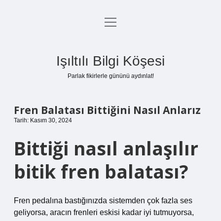
menüyü
Anasayfa
aç
Gizlilik Politikası
Işıltılı Bilgi Köşesi
Yasal Uyarı
Parlak fikirlerle gününü aydınlat!
Hakkımızda
Fren Balatası Bittiğini Nasıl Anlarız
Tarih: Kasım 30, 2024
Bittiği nasıl anlaşılır
bitik fren balatası?
Fren pedalına bastığınızda sistemden çok fazla ses
geliyorsa, aracın frenleri eskisi kadar iyi tutmuyorsa,