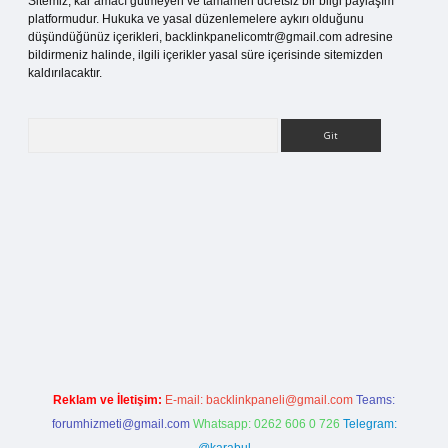
Sitemiz, kar amacı gütmeyen ve tamamen ücretsiz bir bilgi paylaşım
platformudur. Hukuka ve yasal düzenlemelere aykırı olduğunu
düşündüğünüz içerikleri,
backlinkpanelicomtr@gmail.com
adresine
bildirmeniz halinde, ilgili içerikler yasal süre içerisinde sitemizden
kaldırılacaktır.
Arama
tesi
Reklam ve İletişim:
E-mail:
backlinkpaneli@gmail.com
Teams:
forumhizmeti@gmail.com
Whatsapp: 0262 606 0 726
Telegram: