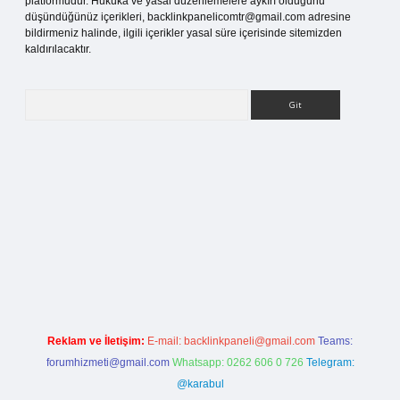
platformudur. Hukuka ve yasal düzenlemelere aykırı olduğunu
düşündüğünüz içerikleri,
backlinkpanelicomtr@gmail.com
adresine
bildirmeniz halinde, ilgili içerikler yasal süre içerisinde sitemizden
kaldırılacaktır.
Arama
is sitesi
Reklam ve İletişim:
E-mail:
backlinkpaneli@gmail.com
Teams:
forumhizmeti@gmail.com
Whatsapp: 0262 606 0 726
Telegram:
@karabul