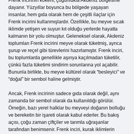
Frenk incirinin kökeni, çoğunlukla Akdeniz bölgesine
dayanır. Yüzyıllar boyunca bu bölgede yaşayan
insanlar, hem gıda olarak hem de çeşitli ilaçlar için
Frenk incirini kullanmışlardır. Özellikle, bu meyve sıcak
iklimde yetişen ve suyun kıt olduğu yerlerde hayatta
kalmanın bir yolu olmuştur. Geleneksel olarak, Akdeniz
toplumları Frenk incirini meyve olarak tüketmiş, ayrıca
şurup ve reçel gibi türevlerini hazırlamıştır. Frenk inciri,
bu toplumlarda genellikle aşırıya kaçılmadan tüketilir,
çünkü fazla tüketimi sindirim sorunlarına yol açabilir.
Bununla birlikte, bu meyve kültürel olarak “besleyici” ve
“doğal” bir sembol haline gelmiştir.
Ancak, Frenk incirinin sadece gıda olarak değil, aynı
zamanda bir sembol olarak da kullanıldığı görülür.
Örneğin, bazı yerel halklar bu meyveyi doğanın bolluğu
ve bereketin bir işareti olarak kabul ederler. Bu bakış
açısı, çoğu zaman çiftçiler ve tarımla uğraşanlar
tarafından benimsenir. Frenk inciri, kurak iklimlerin