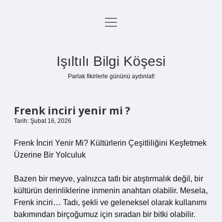
menüyü
Anasayfa
aç
Gizlilik Politikası
Işıltılı Bilgi Köşesi
Yasal Uyarı
Parlak fikirlerle gününü aydınlat!
Hakkımızda
Frenk inciri yenir mi ?
Tarih: Şubat 16, 2026
Frenk İnciri Yenir Mi? Kültürlerin Çeşitliliğini Keşfetmek
Üzerine Bir Yolculuk
Bazen bir meyve, yalnızca tatlı bir atıştırmalık değil, bir
kültürün derinliklerine inmenin anahtarı olabilir. Mesela,
Frenk inciri… Tadı, şekli ve geleneksel olarak kullanımı
bakımından birçoğumuz için sıradan bir bitki olabilir.