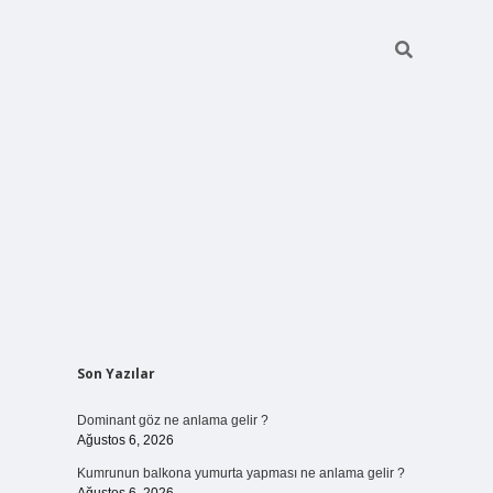
Sidebar
Son Yazılar
ilbet bahis sitesi
Dominant göz ne anlama gelir ?
Ağustos 6, 2026
Kumrunun balkona yumurta yapması ne anlama gelir ?