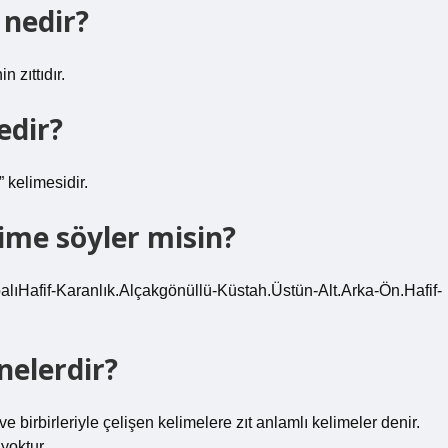
 nedir?
 zıttıdır.
edir?
” kelimesidir.
lime söyler misin?
palıHafif-Karanlık.Alçakgönüllü-Küstah.Üstün-Alt.Arka-Ön.Hafif-
 nelerdir?
ve birbirleriyle çelişen kelimelere zıt anlamlı kelimeler denir.
yoktur.