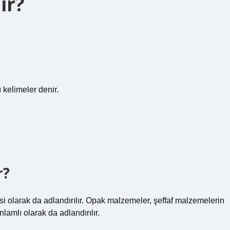
ir?
ı kelimeler denir.
r?
i olarak da adlandırılır. Opak malzemeler, şeffaf malzemelerin
lamlı olarak da adlandırılır.