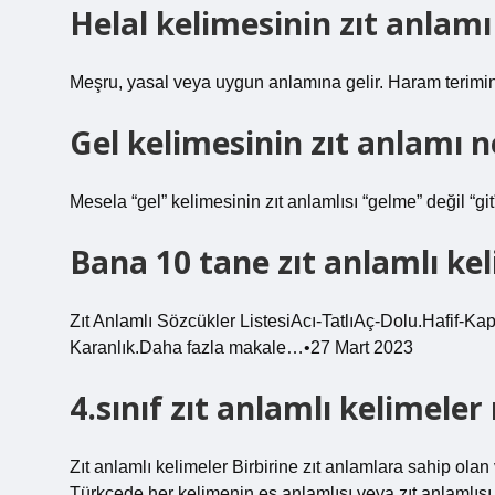
Helal kelimesinin zıt anlamı
Meşru, yasal veya uygun anlamına gelir. Haram teriminin
Gel kelimesinin zıt anlamı n
Mesela “gel” kelimesinin zıt anlamlısı “gelme” değil “git
Bana 10 tane zıt anlamlı ke
Zıt Anlamlı Sözcükler ListesiAcı-TatlıAç-Dolu.Hafif-Ka
Karanlık.Daha fazla makale…•27 Mart 2023
4.sınıf zıt anlamlı kelimeler
Zıt anlamlı kelimeler Birbirine zıt anlamlara sahip olan 
Türkçede her kelimenin eş anlamlısı veya zıt anlamlısı 