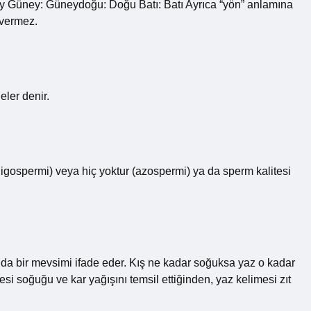
zey Güney: Güneydoğu: Doğu Batı: Batı Ayrıca “yön” anlamına
 vermez.
ler denir.
(oligospermi) veya hiç yoktur (azospermi) ya da sperm kalitesi
anda bir mevsimi ifade eder. Kış ne kadar soğuksa yaz o kadar
si soğuğu ve kar yağışını temsil ettiğinden, yaz kelimesi zıt