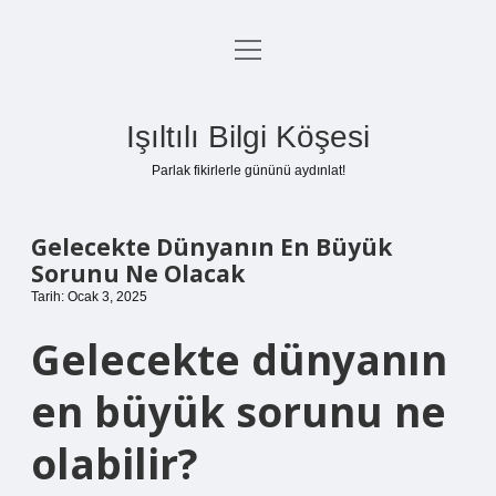
menüyü
Anasayfa
aç
Gizlilik Politikası
Işıltılı Bilgi Köşesi
Yasal Uyarı
Parlak fikirlerle gününü aydınlat!
Hakkımızda
Gelecekte Dünyanın En Büyük
Sorunu Ne Olacak
Tarih: Ocak 3, 2025
Gelecekte dünyanın
en büyük sorunu ne
olabilir?