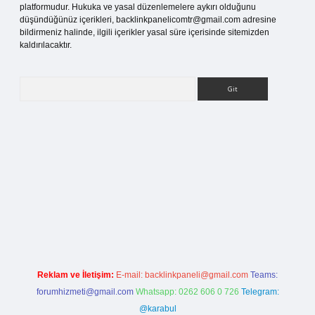
platformudur. Hukuka ve yasal düzenlemelere aykırı olduğunu
düşündüğünüz içerikleri,
backlinkpanelicomtr@gmail.com
adresine
bildirmeniz halinde, ilgili içerikler yasal süre içerisinde sitemizden
kaldırılacaktır.
Arama
esi
Reklam ve İletişim:
E-mail:
backlinkpaneli@gmail.com
Teams:
forumhizmeti@gmail.com
Whatsapp: 0262 606 0 726
Telegram:
@karabul