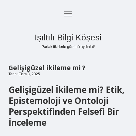
menüyü
Anasayfa
aç
Gizlilik Politikası
Işıltılı Bilgi Köşesi
Yasal Uyarı
Parlak fikirlerle gününü aydınlat!
Hakkımızda
Gelişigüzel ikileme mi ?
Tarih: Ekim 3, 2025
Gelişigüzel İkileme mi? Etik,
Epistemoloji ve Ontoloji
Perspektifinden Felsefi Bir
İnceleme