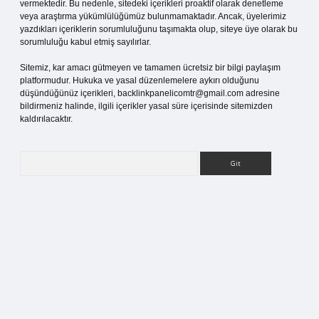
vermektedir. Bu nedenle, sitedeki içerikleri proaktif olarak denetleme
veya araştırma yükümlülüğümüz bulunmamaktadır. Ancak, üyelerimiz
yazdıkları içeriklerin sorumluluğunu taşımakta olup, siteye üye olarak bu
sorumluluğu kabul etmiş sayılırlar.
Sitemiz, kar amacı gütmeyen ve tamamen ücretsiz bir bilgi paylaşım
platformudur. Hukuka ve yasal düzenlemelere aykırı olduğunu
düşündüğünüz içerikleri,
backlinkpanelicomtr@gmail.com
adresine
bildirmeniz halinde, ilgili içerikler yasal süre içerisinde sitemizden
kaldırılacaktır.
Arama
is sitesi