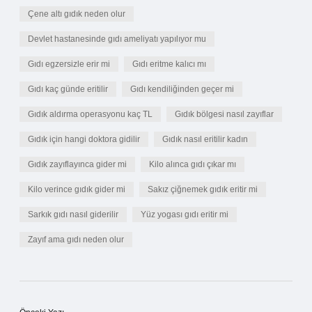
Çene altı gıdık neden olur
Devlet hastanesinde gıdı ameliyatı yapılıyor mu
Gıdı egzersizle erir mi
Gıdı eritme kalıcı mı
Gıdı kaç günde eritilir
Gıdı kendiliğinden geçer mi
Gıdık aldırma operasyonu kaç TL
Gıdık bölgesi nasıl zayıflar
Gıdık için hangi doktora gidilir
Gıdık nasıl eritilir kadın
Gıdık zayıflayınca gider mi
Kilo alınca gıdı çıkar mı
Kilo verince gıdık gider mi
Sakız çiğnemek gıdık eritir mi
Sarkık gıdı nasıl giderilir
Yüz yogası gıdı eritir mi
Zayıf ama gıdı neden olur