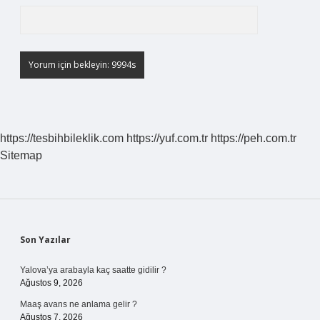
https://tesbihbileklik.com
https://yuf.com.tr
https://peh.com.tr
Sitemap
Sidebar
Son Yazılar
Yalova’ya arabayla kaç saatte gidilir ?
Ağustos 9, 2026
Maaş avans ne anlama gelir ?
Ağustos 7, 2026