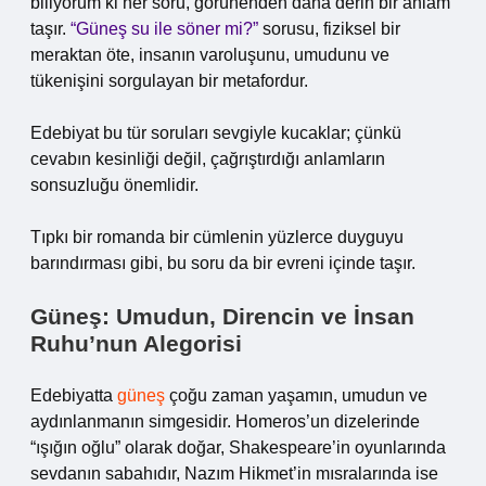
biliyorum ki her soru, görünenden daha derin bir anlam
taşır.
“Güneş su ile söner mi?”
sorusu, fiziksel bir
meraktan öte, insanın varoluşunu, umudunu ve
tükenişini sorgulayan bir metafordur.
Edebiyat bu tür soruları sevgiyle kucaklar; çünkü
cevabın kesinliği değil, çağrıştırdığı anlamların
sonsuzluğu önemlidir.
Tıpkı bir romanda bir cümlenin yüzlerce duyguyu
barındırması gibi, bu soru da bir evreni içinde taşır.
Güneş: Umudun, Direncin ve İnsan
Ruhu’nun Alegorisi
Edebiyatta
güneş
çoğu zaman yaşamın, umudun ve
aydınlanmanın simgesidir. Homeros’un dizelerinde
“ışığın oğlu” olarak doğar, Shakespeare’in oyunlarında
sevdanın sabahıdır, Nazım Hikmet’in mısralarında ise