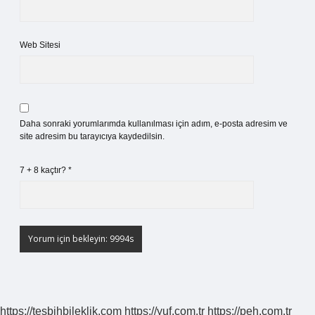
Web Sitesi
Daha sonraki yorumlarımda kullanılması için adım, e-posta adresim ve
site adresim bu tarayıcıya kaydedilsin.
7 + 8 kaçtır?
*
https://tesbihbileklik.com
https://yuf.com.tr
https://peh.com.tr