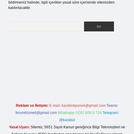
bildirmeniz halinde, ilgili içerikler yasal süre içerisinde sitemizden
kaldırılacaktır.
Arama
esi
Reklam ve İletişim:
E-mail:
backlinkpaneli@gmail.com
Teams:
forumhizmeti@gmail.com
Whatsapp: 0262 606 0 726
Telegram:
@karabul
Yasal Uyarı:
Sitemiz, 5651 Sayılı Kanun gereğince Bilgi Teknolojileri ve