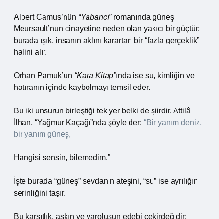
Albert Camus’nün
“Yabancı”
romanında güneş,
Meursault’nun cinayetine neden olan yakıcı bir güçtür;
burada ışık, insanın aklını karartan bir “fazla gerçeklik”
halini alır.
Orhan Pamuk’un
“Kara Kitap”
ında ise su, kimliğin ve
hatıranın içinde kaybolmayı temsil eder.
Bu iki unsurun birleştiği tek yer belki de şiirdir. Attilâ
İlhan, “Yağmur Kaçağı”nda şöyle der:
“Bir yanım deniz,
bir yanım güneş,
Hangisi sensin, bilemedim.”
İşte burada “güneş” sevdanın ateşini, “su” ise ayrılığın
serinliğini taşır.
Bu karşıtlık, aşkın ve varoluşun edebi çekirdeğidir: