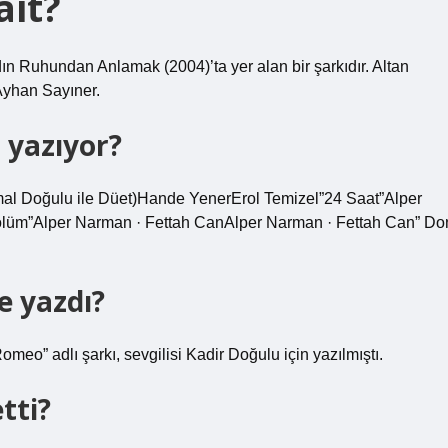
ait?
 Ruhundan Anlamak (2004)’ta yer alan bir şarkıdır. Altan
 Ayhan Sayıner.
 yazıyor?
Kemal Doğulu ile Düet)Hande YenerErol Temizel”24 Saat”Alper
lüm”Alper Narman · Fettah CanAlper Narman · Fettah Can” Do
 yazdı?
meo” adlı şarkı, sevgilisi Kadir Doğulu için yazılmıştı.
tti?