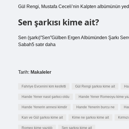
Gül Rengi, Mustafa Ceceli’nin Kalpten albümünün yedinc
Sen şarkısı kime ait?
Sen (şarkı)”Sen”Gülben Ergen Albümünden Şarkı S
Sabah5 satır daha
Tarih:
Makaleler
Fahriye Evcenini kim kesfetti
Gül Rengi şarkısı kime ait
Han
Hande Yener nasıl şarkıcı oldu
Hande Yener Romeoyu kime ya
Hande Yenerin annesi kimdir
Hande Yenerin burcu ne
Han
Kan ve Gül şarkısı kime ait
Kime ne şarkısı kime ait
Kırmızı
Romeo kime yazıldı
Sen şarkısı kime ait