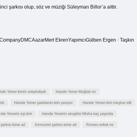
i şarkısı olup, söz ve müziği Süleyman Billor’a aittir.
enCompanyDMCAazarMert EkrenYapımcıGülben Ergen · Taşkın
de Yener kimin vokalistiydi
Hande Yener Muğlalı mı
zdı
Hande Yener şarkılarını kim yazıyor
Hande Yeneri kim meşhur etti
de Yenerin eşi kim
Hande Yenerin sevgilisi Misha kaç yaşında
 şarkısı kime ait
Kırmızılım şarkısı kime ait
Romeo erkek mi