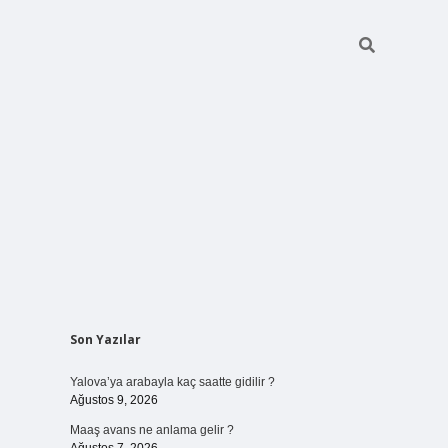
Sidebar
Son Yazılar
ilbet bahis sitesi
Yalova’ya arabayla kaç saatte gidilir ?
Ağustos 9, 2026
Maaş avans ne anlama gelir ?