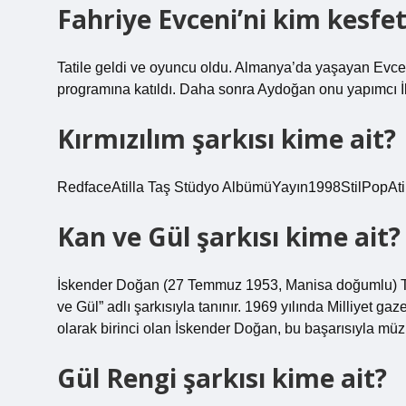
Fahriye Evceni’ni kim kesfet
Tatile geldi ve oyuncu oldu. Almanya’da yaşayan Evcen,
programına katıldı. Daha sonra Aydoğan onu yapımcı İbr
Kırmızılım şarkısı kime ait?
RedfaceAtilla Taş Stüdyo AlbümüYayın1998StilPopAtill
Kan ve Gül şarkısı kime ait?
İskender Doğan (27 Temmuz 1953, Manisa doğumlu) Türk
ve Gül” adlı şarkısıyla tanınır. 1969 yılında Milliyet g
olarak birinci olan İskender Doğan, bu başarısıyla müzi
Gül Rengi şarkısı kime ait?