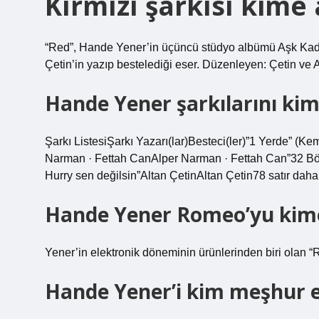
Kırmızı şarkısı kime 
“Red”, Hande Yener’in üçüncü stüdyo albümü Aşk Kadın
Çetin’in yazıp bestelediği eser. Düzenleyen: Çetin ve
Hande Yener şarkılarını kim
Şarkı ListesiŞarkı Yazarı(lar)Besteci(ler)”1 Yerde” (
Narman · Fettah CanAlper Narman · Fettah Can”32 Bö
Hurry sen değilsin”Altan ÇetinAltan Çetin78 satır daha
Hande Yener Romeo’yu kime
Yener’in elektronik döneminin ürünlerinden biri olan “Ro
Hande Yener’i kim meşhur e