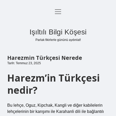
menüyü
Anasayfa
aç
Gizlilik Politikası
Işıltılı Bilgi Köşesi
Yasal Uyarı
Parlak fikirlerle gününü aydınlat!
Hakkımızda
Harezmin Türkçesi Nerede
Tarih: Temmuz 23, 2025
Harezm’in Türkçesi
nedir?
Bu lehçe, Oguz, Kipchak, Kangli ve diğer kabilelerin
lehçelerinin bir karışımı ile Karahanli dili ile bağlantılı