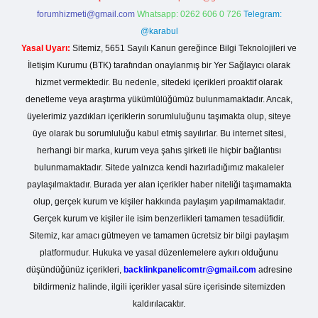
forumhizmeti@gmail.com
Whatsapp: 0262 606 0 726
Telegram:
@karabul
Yasal Uyarı:
Sitemiz, 5651 Sayılı Kanun gereğince Bilgi Teknolojileri ve
İletişim Kurumu (BTK) tarafından onaylanmış bir Yer Sağlayıcı olarak
hizmet vermektedir. Bu nedenle, sitedeki içerikleri proaktif olarak
denetleme veya araştırma yükümlülüğümüz bulunmamaktadır. Ancak,
üyelerimiz yazdıkları içeriklerin sorumluluğunu taşımakta olup, siteye
üye olarak bu sorumluluğu kabul etmiş sayılırlar. Bu internet sitesi,
herhangi bir marka, kurum veya şahıs şirketi ile hiçbir bağlantısı
bulunmamaktadır. Sitede yalnızca kendi hazırladığımız makaleler
paylaşılmaktadır. Burada yer alan içerikler haber niteliği taşımamakta
olup, gerçek kurum ve kişiler hakkında paylaşım yapılmamaktadır.
Gerçek kurum ve kişiler ile isim benzerlikleri tamamen tesadüfidir.
Sitemiz, kar amacı gütmeyen ve tamamen ücretsiz bir bilgi paylaşım
platformudur. Hukuka ve yasal düzenlemelere aykırı olduğunu
düşündüğünüz içerikleri,
backlinkpanelicomtr@gmail.com
adresine
bildirmeniz halinde, ilgili içerikler yasal süre içerisinde sitemizden
kaldırılacaktır.