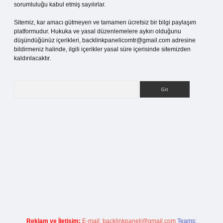
sorumluluğu kabul etmiş sayılırlar.
Sitemiz, kar amacı gütmeyen ve tamamen ücretsiz bir bilgi paylaşım
platformudur. Hukuka ve yasal düzenlemelere aykırı olduğunu
düşündüğünüz içerikleri,
backlinkpanelicomtr@gmail.com
adresine
bildirmeniz halinde, ilgili içerikler yasal süre içerisinde sitemizden
kaldırılacaktır.
Arama
itesi
Reklam ve İletişim:
E-mail:
backlinkpaneli@gmail.com
Teams: