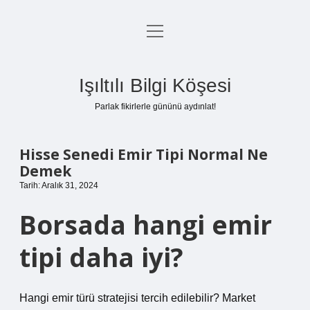
menüyü
Anasayfa
aç
Gizlilik Politikası
Işıltılı Bilgi Köşesi
Yasal Uyarı
Parlak fikirlerle gününü aydınlat!
Hakkımızda
Hisse Senedi Emir Tipi Normal Ne
Demek
Tarih: Aralık 31, 2024
Borsada hangi emir
tipi daha iyi?
Hangi emir türü stratejisi tercih edilebilir? Market