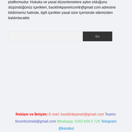
platformudur. Hukuka ve yasal düzenlemelere aykırı olduğunu
düşündüğünüz içerikleri,
backlinkpanelicomtr@gmail.com
adresine
bildirmeniz halinde, ilgili içerikler yasal süre içerisinde sitemizden
kaldırılacaktır.
Arama
s sitesi
Reklam ve İletişim:
E-mail:
backlinkpaneli@gmail.com
Teams:
forumhizmeti@gmail.com
Whatsapp: 0262 606 0 726
Telegram:
@karabul