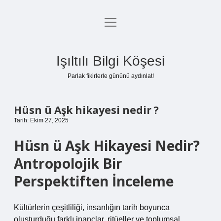
menüyü
Anasayfa
aç
Gizlilik Politikası
Işıltılı Bilgi Köşesi
Yasal Uyarı
Parlak fikirlerle gününü aydınlat!
Hakkımızda
Hüsn ü Aşk hikayesi nedir ?
Tarih: Ekim 27, 2025
Hüsn ü Aşk Hikayesi Nedir?
Antropolojik Bir
Perspektiften İnceleme
Kültürlerin çeşitliliği, insanlığın tarih boyunca
oluşturduğu farklı inançlar, ritüeller ve toplumsal