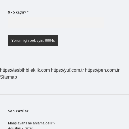
9 - 5 kaçtır?
*
https://tesbihbileklik.com
https://yuf.com.tr
https://peh.com.tr
Sitemap
Sidebar
Son Yazılar
Maaş avans ne anlama gelir ?
Ağustos 7, 2026