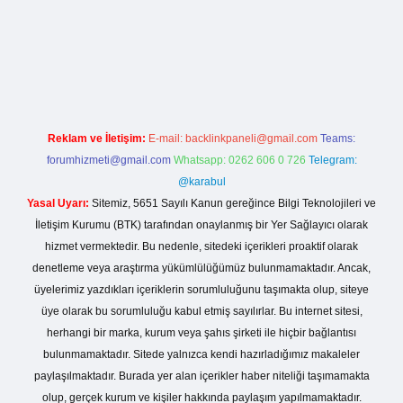
ahis sitesi
Reklam ve İletişim:
E-mail:
backlinkpaneli@gmail.com
Teams:
forumhizmeti@gmail.com
Whatsapp: 0262 606 0 726
Telegram:
@karabul
Yasal Uyarı:
Sitemiz, 5651 Sayılı Kanun gereğince Bilgi Teknolojileri ve
İletişim Kurumu (BTK) tarafından onaylanmış bir Yer Sağlayıcı olarak
hizmet vermektedir. Bu nedenle, sitedeki içerikleri proaktif olarak
denetleme veya araştırma yükümlülüğümüz bulunmamaktadır. Ancak,
üyelerimiz yazdıkları içeriklerin sorumluluğunu taşımakta olup, siteye
üye olarak bu sorumluluğu kabul etmiş sayılırlar. Bu internet sitesi,
herhangi bir marka, kurum veya şahıs şirketi ile hiçbir bağlantısı
bulunmamaktadır. Sitede yalnızca kendi hazırladığımız makaleler
paylaşılmaktadır. Burada yer alan içerikler haber niteliği taşımamakta
olup, gerçek kurum ve kişiler hakkında paylaşım yapılmamaktadır.