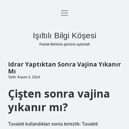
menüyü
Anasayfa
aç
Gizlilik Politikası
Işıltılı Bilgi Köşesi
Yasal Uyarı
Parlak fikirlerle gününü aydınlat!
Hakkımızda
Idrar Yaptıktan Sonra Vajina Yıkanır
Mı
Tarih: Kasım 3, 2024
Çişten sonra vajina
yıkanır mı?
Tuvaleti kullandıktan sonra temizlik: Tuvaleti