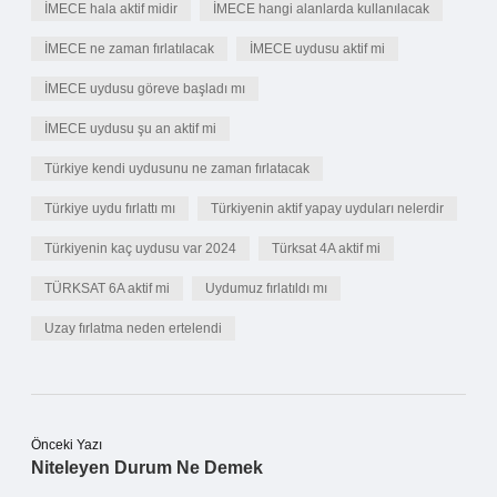
İMECE hala aktif midir
İMECE hangi alanlarda kullanılacak
İMECE ne zaman fırlatılacak
İMECE uydusu aktif mi
İMECE uydusu göreve başladı mı
İMECE uydusu şu an aktif mi
Türkiye kendi uydusunu ne zaman fırlatacak
Türkiye uydu fırlattı mı
Türkiyenin aktif yapay uyduları nelerdir
Türkiyenin kaç uydusu var 2024
Türksat 4A aktif mi
TÜRKSAT 6A aktif mi
Uydumuz fırlatıldı mı
Uzay fırlatma neden ertelendi
Önceki Yazı
Niteleyen Durum Ne Demek