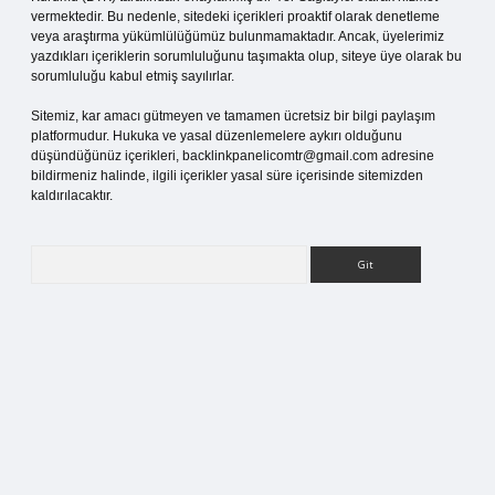
vermektedir. Bu nedenle, sitedeki içerikleri proaktif olarak denetleme
veya araştırma yükümlülüğümüz bulunmamaktadır. Ancak, üyelerimiz
yazdıkları içeriklerin sorumluluğunu taşımakta olup, siteye üye olarak bu
sorumluluğu kabul etmiş sayılırlar.
Sitemiz, kar amacı gütmeyen ve tamamen ücretsiz bir bilgi paylaşım
platformudur. Hukuka ve yasal düzenlemelere aykırı olduğunu
düşündüğünüz içerikleri,
backlinkpanelicomtr@gmail.com
adresine
bildirmeniz halinde, ilgili içerikler yasal süre içerisinde sitemizden
kaldırılacaktır.
Arama
tesi