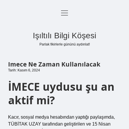
menüyü
Anasayfa
aç
Gizlilik Politikası
Işıltılı Bilgi Köşesi
Yasal Uyarı
Parlak fikirlerle gününü aydınlat!
Hakkımızda
Imece Ne Zaman Kullanılacak
Tarih: Kasım 6, 2024
İMECE uydusu şu an
aktif mi?
Kacır, sosyal medya hesabından yaptığı paylaşımda,
TÜBİTAK UZAY tarafından geliştirilen ve 15 Nisan