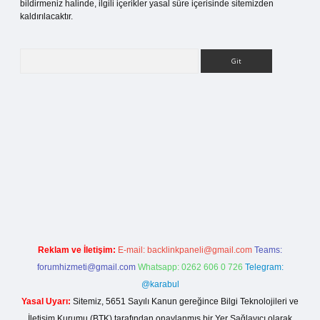
bildirmeniz halinde, ilgili içerikler yasal süre içerisinde sitemizden
kaldırılacaktır.
Arama
s sitesi
Reklam ve İletişim:
E-mail:
backlinkpaneli@gmail.com
Teams:
forumhizmeti@gmail.com
Whatsapp: 0262 606 0 726
Telegram:
@karabul
Yasal Uyarı:
Sitemiz, 5651 Sayılı Kanun gereğince Bilgi Teknolojileri ve
İletişim Kurumu (BTK) tarafından onaylanmış bir Yer Sağlayıcı olarak