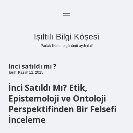
menüyü
Anasayfa
aç
Gizlilik Politikası
Işıltılı Bilgi Köşesi
Yasal Uyarı
Parlak fikirlerle gününü aydınlat!
Hakkımızda
Inci satıldı mı ?
Tarih: Kasım 12, 2025
İnci Satıldı Mı? Etik,
Epistemoloji ve Ontoloji
Perspektifinden Bir Felsefi
İnceleme