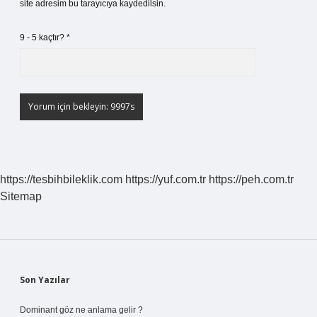
site adresim bu tarayıcıya kaydedilsin.
9 - 5 kaçtır?
*
https://tesbihbileklik.com
https://yuf.com.tr
https://peh.com.tr
Sitemap
Sidebar
Son Yazılar
Dominant göz ne anlama gelir ?