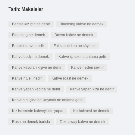
Tarih:
Makaleler
Barista kız için ne denir
Blooming kahve ne demek
Blueming ne demek
Brown kahve ne demek
Bubble kahve nedir
Fal kapatırken ne söylenir
Kahve body ne demek
Kahve içmek ne anlama gelir
Kahve kavuran kişiye ne denir
Kahve neden sevilir
Kahve ritüeli nedir
Kahve roast ne demek
Kahve yapan kadına ne denir
Kahve yapan kıza ne denir
Kahvenin içine bal koymak ne anlama gelir
Kız istemede kahveyi kim yapar
Kız kahvesi ne demek
Rush ne demek barista
Take away kahve ne demek