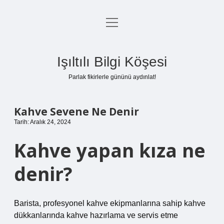
menüyü
Anasayfa
aç
Gizlilik Politikası
Işıltılı Bilgi Köşesi
Yasal Uyarı
Parlak fikirlerle gününü aydınlat!
Hakkımızda
Kahve Sevene Ne Denir
Tarih: Aralık 24, 2024
Kahve yapan kıza ne
denir?
Barista, profesyonel kahve ekipmanlarına sahip kahve
dükkanlarında kahve hazırlama ve servis etme