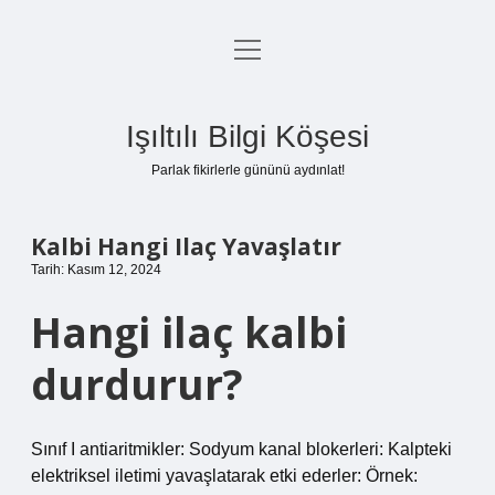
menüyü
Anasayfa
aç
Gizlilik Politikası
Işıltılı Bilgi Köşesi
Yasal Uyarı
Parlak fikirlerle gününü aydınlat!
Hakkımızda
Kalbi Hangi Ilaç Yavaşlatır
Tarih: Kasım 12, 2024
Hangi ilaç kalbi
durdurur?
Sınıf I antiaritmikler: Sodyum kanal blokerleri: Kalpteki
elektriksel iletimi yavaşlatarak etki ederler: Örnek: