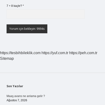
7 + 8 kaçtır?
*
https://tesbihbileklik.com
https://yuf.com.tr
https://peh.com.tr
Sitemap
Sidebar
Son Yazılar
Maaş avans ne anlama gelir ?
Ağustos 7, 2026