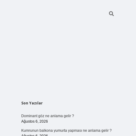
Sidebar
Son Yazılar
ilbet bahis site
Dominant göz ne anlama gelir ?
Ağustos 6, 2026
Kumrunun balkona yumurta yapması ne anlama gelir ?