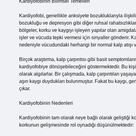
Kardiyofobinin Bilimsel Temelleri
Kardiyofobi, genellikle anksiyete bozukluklarıyla ilişkil
bozukluğu ve depresyon gibi diğer ruhsal rahatsızlıkla
bölgeler, korku ve kaygıyı işleyen yapılar olan amigdala 
işler ve vücuda tepki vermesi için sinyaller gönderir. Ka
nedeniyle vücudundaki herhangi bir normal kalp atışı vey
Birçok araştırma, kalp çarpıntısı gibi basit semptomlar
kardiyofobiye dönüşebileceğini göstermektedir. Bu kişile
olarak algılarlar. Bir çalışmada, kalp çarpıntıları yaşa
aşırı kaygı duydukları bulunmuştur. Fakat bu kaygı, ge
çıkar.
Kardiyofobinin Nedenleri
Kardiyofobinin tam olarak neye bağlı olarak geliştiği 
korkunun gelişmesinde rol oynadığı düşünülmektedir: