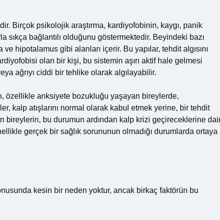
idir. Birçok psikolojik araştırma, kardiyofobinin, kaygı, panik
rla sıkça bağlantılı olduğunu göstermektedir. Beyindeki bazı
ve hipotalamus gibi alanları içerir. Bu yapılar, tehdit algısını
rdiyofobisi olan bir kişi, bu sistemin aşırı aktif hale gelmesi
a ağrıyı ciddi bir tehlike olarak algılayabilir.
ın, özellikle anksiyete bozukluğu yaşayan bireylerde,
r, kalp atışlarını normal olarak kabul etmek yerine, bir tehdit
yan bireylerin, bu durumun ardından kalp krizi geçireceklerine dai
nellikle gerçek bir sağlık sorununun olmadığı durumlarda ortaya
konusunda kesin bir neden yoktur, ancak birkaç faktörün bu