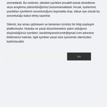
vermektedir. Bu nedenle, sitedeki içerikleri proaktif olarak denetleme
veya araştırma yükümlülüğümüz bulunmamaktadır. Ancak, üyelerimiz
yazdıkları içeriklerin sorumluluğunu taşımakta olup, siteye üye olarak bu
sorumluluğu kabul etmiş sayılırlar.
Sitemiz, kar amacı gütmeyen ve tamamen ücretsiz bir bilgi paylaşım
platformudur. Hukuka ve yasal düzenlemelere aykırı olduğunu
düşündüğünüz içerikleri,
backlinkpanelicomtr@gmail.com
adresine
bildirmeniz halinde, ilgili içerikler yasal süre içerisinde sitemizden
kaldırılacaktır.
Arama
s sitesi