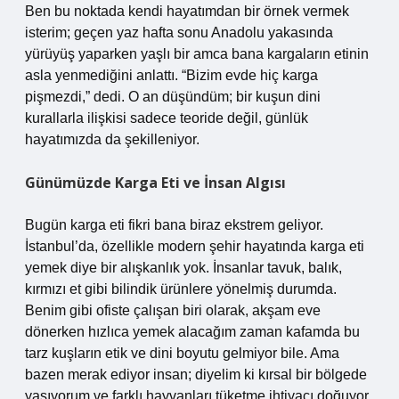
Ben bu noktada kendi hayatımdan bir örnek vermek
isterim; geçen yaz hafta sonu Anadolu yakasında
yürüyüş yaparken yaşlı bir amca bana kargaların etinin
asla yenmediğini anlattı. “Bizim evde hiç karga
pişmezdi,” dedi. O an düşündüm; bir kuşun dini
kurallarla ilişkisi sadece teoride değil, günlük
hayatımızda da şekilleniyor.
Günümüzde Karga Eti ve İnsan Algısı
Bugün karga eti fikri bana biraz ekstrem geliyor.
İstanbul’da, özellikle modern şehir hayatında karga eti
yemek diye bir alışkanlık yok. İnsanlar tavuk, balık,
kırmızı et gibi bilindik ürünlere yönelmiş durumda.
Benim gibi ofiste çalışan biri olarak, akşam eve
dönerken hızlıca yemek alacağım zaman kafamda bu
tarz kuşların etik ve dini boyutu gelmiyor bile. Ama
bazen merak ediyor insan; diyelim ki kırsal bir bölgede
yaşıyorum ve farklı hayvanları tüketme ihtiyacı doğuyor.