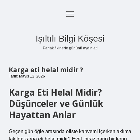
menüyü
Anasayfa
aç
Gizlilik Politikası
Işıltılı Bilgi Köşesi
Yasal Uyarı
Parlak fikirlerle gününü aydınlat!
Hakkımızda
Karga eti helal midir ?
Tarih: Mayıs 12, 2026
Karga Eti Helal Midir?
Düşünceler ve Günlük
Hayattan Anlar
Geçen gün öğle arasında ofiste kahvemi içerken aklıma
takıldı: karga eti helal midir? Evet, biraz garip bir konu