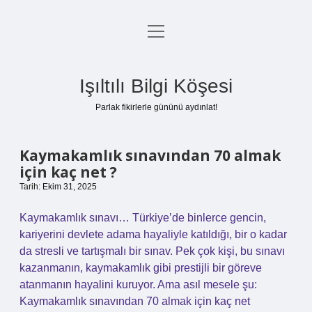
menüyü
Anasayfa
aç
Gizlilik Politikası
Işıltılı Bilgi Köşesi
Yasal Uyarı
Parlak fikirlerle gününü aydınlat!
Hakkımızda
Kaymakamlık sınavından 70 almak
için kaç net ?
Tarih: Ekim 31, 2025
Kaymakamlık sınavı… Türkiye’de binlerce gencin,
kariyerini devlete adama hayaliyle katıldığı, bir o kadar
da stresli ve tartışmalı bir sınav. Pek çok kişi, bu sınavı
kazanmanın, kaymakamlık gibi prestijli bir göreve
atanmanın hayalini kuruyor. Ama asıl mesele şu:
Kaymakamlık sınavından 70 almak için kaç net