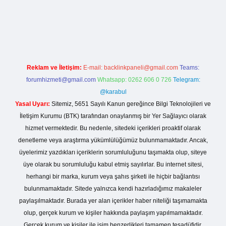
his sitesi
Reklam ve İletişim:
E-mail:
backlinkpaneli@gmail.com
Teams:
forumhizmeti@gmail.com
Whatsapp: 0262 606 0 726
Telegram:
@karabul
Yasal Uyarı:
Sitemiz, 5651 Sayılı Kanun gereğince Bilgi Teknolojileri ve
İletişim Kurumu (BTK) tarafından onaylanmış bir Yer Sağlayıcı olarak
hizmet vermektedir. Bu nedenle, sitedeki içerikleri proaktif olarak
denetleme veya araştırma yükümlülüğümüz bulunmamaktadır. Ancak,
üyelerimiz yazdıkları içeriklerin sorumluluğunu taşımakta olup, siteye
üye olarak bu sorumluluğu kabul etmiş sayılırlar. Bu internet sitesi,
herhangi bir marka, kurum veya şahıs şirketi ile hiçbir bağlantısı
bulunmamaktadır. Sitede yalnızca kendi hazırladığımız makaleler
paylaşılmaktadır. Burada yer alan içerikler haber niteliği taşımamakta
olup, gerçek kurum ve kişiler hakkında paylaşım yapılmamaktadır.
Gerçek kurum ve kişiler ile isim benzerlikleri tamamen tesadüfidir.