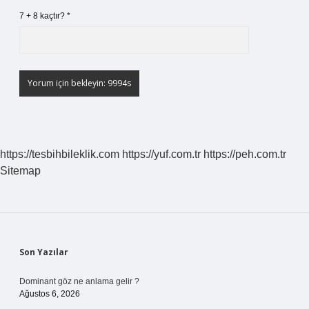
7 + 8 kaçtır?
*
https://tesbihbileklik.com
https://yuf.com.tr
https://peh.com.tr
Sitemap
Sidebar
Son Yazılar
Dominant göz ne anlama gelir ?
Ağustos 6, 2026