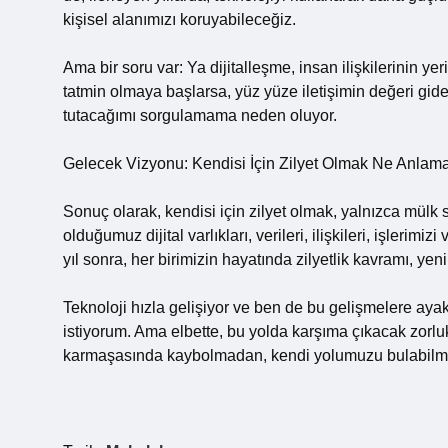
kişisel alanımızı koruyabileceğiz.
Ama bir soru var: Ya dijitalleşme, insan ilişkilerinin ye
tatmin olmaya başlarsa, yüz yüze iletişimin değeri gide
tutacağımı sorgulamama neden oluyor.
Gelecek Vizyonu: Kendisi İçin Zilyet Olmak Ne Anlam
Sonuç olarak, kendisi için zilyet olmak, yalnızca mülk sa
olduğumuz dijital varlıkları, verileri, ilişkileri, işleri
yıl sonra, her birimizin hayatında zilyetlik kavramı, yeni d
Teknoloji hızla gelişiyor ve ben de bu gelişmelere aya
istiyorum. Ama elbette, bu yolda karşıma çıkacak zorluk
karmaşasında kaybolmadan, kendi yolumuzu bulabilmek ve