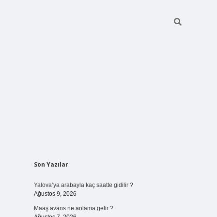
Sidebar
Son Yazılar
ilbet bahis sit
Yalova’ya arabayla kaç saatte gidilir ?
Ağustos 9, 2026
Maaş avans ne anlama gelir ?