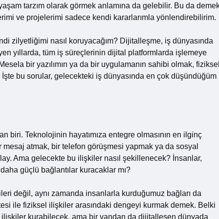
l, yaşam tarzım olarak görmek anlamına da gelebilir. Bu da deme
ilerimi ve projelerimi sadece kendi kararlarımla yönlendirebilirim.
ndi zilyetliğimi nasıl koruyacağım? Dijitalleşme, iş dünyasında
en yıllarda, tüm iş süreçlerinin dijital platformlarda işlemeye
esela bir yazılımın ya da bir uygulamanın sahibi olmak, fizikse
ı? İşte bu sorular, gelecekteki iş dünyasında en çok düşündüğüm
rdan biri. Teknolojinin hayatımıza entegre olmasının en ilginç
, bir mesaj atmak, bir telefon görüşmesi yapmak ya da sosyal
. Ama gelecekte bu ilişkiler nasıl şekillenecek? İnsanlar,
a daha güçlü bağlantılar kuracaklar mı?
ileri değil, aynı zamanda insanlarla kurduğumuz bağları da
itesi ile fiziksel ilişkiler arasındaki dengeyi kurmak demek. Belki
ü ilişkiler kurabilecek, ama bir yandan da dijitalleşen dünyada