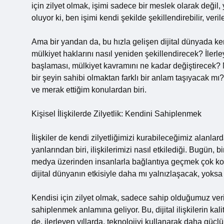
için zilyet olmak, işimi sadece bir meslek olarak deği
oluyor ki, ben işimi kendi şekilde şekillendirebilir, ver
Ama bir yandan da, bu hızla gelişen dijital dünyada ke
mülkiyet haklarını nasıl yeniden şekillendirecek? İlerley
başlaması, mülkiyet kavramını ne kadar değiştirecek? M
bir şeyin sahibi olmaktan farklı bir anlam taşıyacak m
ve merak ettiğim konulardan biri.
Kişisel İlişkilerde Zilyetlik: Kendini Sahiplenmek
İlişkiler de kendi zilyetliğimizi kurabileceğimiz alanla
yanlarından biri, ilişkilerimizi nasıl etkilediği. Bugün
medya üzerinden insanlarla bağlantıya geçmek çok kolay
dijital dünyanın etkisiyle daha mı yalnızlaşacak, yoks
Kendisi için zilyet olmak, sadece sahip olduğumuz ver
sahiplenmek anlamına geliyor. Bu, dijital ilişkilerin kal
de, ilerleyen yıllarda, teknolojiyi kullanarak daha güçl