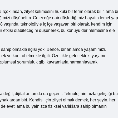
rçok insan, zilyet kelimesini hukuki bir terim olarak bilir, ama bi
eğimizi düşünelim. Geleceğe dair düşlediğimiz hayatın temel yap
 28 yaşında, teknolojiyle iç içe yaşayan biri olarak, kendim için
bir etkisi olabileceğini düşünerek, bu konuyu derinlemesine ele
a sahip olmakla ilgisi yok. Bence, bir anlamda yaşamımızı,
nmek ve kontrol etmekle ilgili. Özellikle gelecekteki yaşamı
 toplumsal sorumluluk gibi kavramlarla harmanlayarak
değil, dijital anlamda da geçerli. Teknolojinin hızla geliştiği bu
aynaklardan biri. Kendisi için zilyet olmak demek, her şeyin, her
de evet, ama bu yalnızca fiziksel varlıklara sahip olmanın