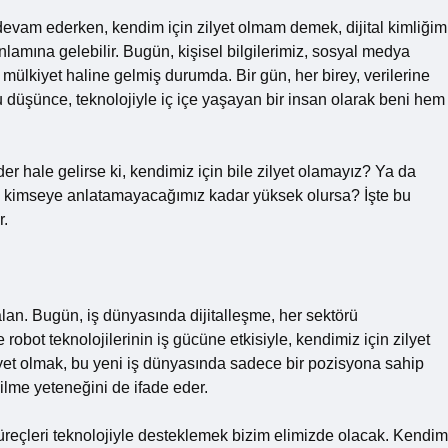
devam ederken, kendim için zilyet olmam demek, dijital kimliğim
nlamına gelebilir. Bugün, kişisel bilgilerimiz, sosyal medya
l mülkiyet haline gelmiş durumda. Bir gün, her birey, verilerine
u düşünce, teknolojiyle iç içe yaşayan bir insan olarak beni hem
der hale gelirse ki, kendimiz için bile zilyet olamayız? Ya da
l, kimseye anlatamayacağımız kadar yüksek olursa? İşte bu
r.
 alan. Bugün, iş dünyasında dijitalleşme, her sektörü
 robot teknolojilerinin iş gücüne etkisiyle, kendimiz için zilyet
lyet olmak, bu yeni iş dünyasında sadece bir pozisyona sahip
ilme yeteneğini de ifade eder.
 süreçleri teknolojiyle desteklemek bizim elimizde olacak. Kendim