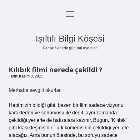
menüyü
Anasayfa
aç
Gizlilik Politikası
Işıltılı Bilgi Köşesi
Yasal Uyarı
Parlak fikirlerle gününü aydınlat!
Hakkımızda
Kılıbık filmi nerede çekildi ?
Tarih: Kasım 8, 2025
Merhaba sevgili okurlar,
Hepimizin bildiği gibi, bazen bir film sadece vizyonu,
karakterleri ve senaryosu ile değil, aynı zamanda
çekildiği yerlerle de hafızalara kazınır. Bugün, “Kılıbık”
gibi klasikleşmiş bir Türk komedisinin çekildiği yeri ele
alacağız. Ama bunun ötesinde, bu soruyu sadece