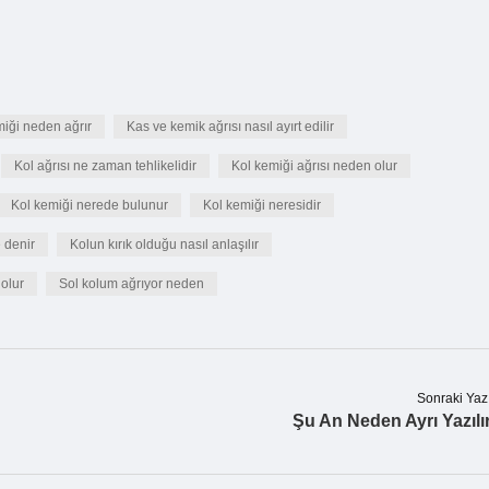
iği neden ağrır
Kas ve kemik ağrısı nasıl ayırt edilir
Kol ağrısı ne zaman tehlikelidir
Kol kemiği ağrısı neden olur
Kol kemiği nerede bulunur
Kol kemiği neresidir
 denir
Kolun kırık olduğu nasıl anlaşılır
olur
Sol kolum ağrıyor neden
Sonraki Yaz
Şu An Neden Ayrı Yazılı