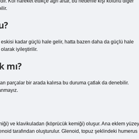
ğrıdır. Kol hareket ettikçe ağrı artar, bu nedenle kişi kolunu diğer
lir.
mu?
 eskisi kadar güçlü hale gelir, hatta bazen daha da güçlü hale
arak iyileştirilir.
k mı?
an parçalar bir arada kalırsa bu duruma çatlak da denebilir.
lanmayız.
iği) ve klavikuladan (köprücük kemiği) oluşur. Ana eklem yüzey
noid tarafından oluşturulur. Glenoid, topuz şeklindeki humerus