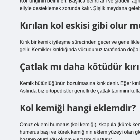
Kol kırığının belirtileri: Başlıca belirti ani ve şiddetli a
eliyle desteklemek zorunda kalır. Şişlik meydana gelebi
Kırılan kol eskisi gibi olur 
Kırık bir kemik iyileşme sürecinden geçer ve genellikle
gelir. Kemikler kırıldığında vücudunuz tarafından doğal ol
Çatlak mı daha kötüdür kırı
Kemik bütünlüğünün bozulmasına kırık denir. Eğer kırıl
Aslında biz ortopedistler genellikle çatlak tanımını kul
Kol kemiği hangi eklemdir?
Omuz eklemi humerus (kol kemiği), skapula (kürek kem
humerus başı ve kürek kemiğinin eklem yüzeyi olan gle
başının oturduğu eklem yuvasını oluşturur.