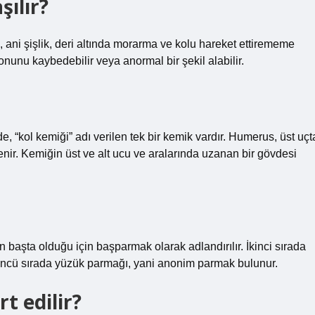
şılır?
ağrı, ani şişlik, deri altında morarma ve kolu hareket ettirememe
onunu kaybedebilir veya anormal bir şekil alabilir.
“kol kemiği” adı verilen tek bir kemik vardır. Humerus, üst uçt
lenir. Kemiğin üst ve alt ucu ve aralarında uzanan bir gövdesi
en başta olduğu için başparmak olarak adlandırılır. İkinci sırada
üncü sırada yüzük parmağı, yani anonim parmak bulunur.
rt edilir?