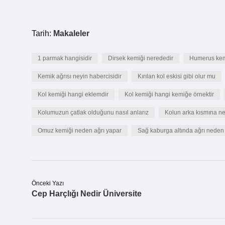
Tarih:
Makaleler
1 parmak hangisidir
Dirsek kemiği nerededir
Humerus kem
Kemik ağrısı neyin habercisidir
Kırılan kol eskisi gibi olur mu
Kol kemiği hangi eklemdir
Kol kemiği hangi kemiğe örnektir
Kolumuzun çatlak olduğunu nasıl anlarız
Kolun arka kısmına ne
Omuz kemiği neden ağrı yapar
Sağ kaburga altında ağrı neden 
Önceki Yazı
Cep Harçlığı Nedir Üniversite