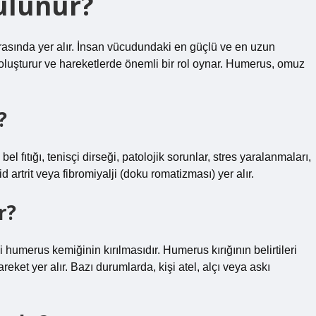
ulunur?
rasında yer alır. İnsan vücudundaki en güçlü ve en uzun
 oluşturur ve hareketlerde önemli bir rol oynar. Humerus, omuz
?
el fıtığı, tenisçi dirseği, patolojik sorunlar, stres yaralanmaları,
d artrit veya fibromiyalji (doku romatizması) yer alır.
r?
humerus kemiğinin kırılmasıdır. Humerus kırığının belirtileri
areket yer alır. Bazı durumlarda, kişi atel, alçı veya askı