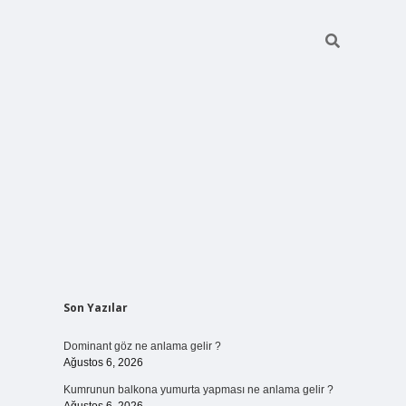
Sidebar
Son Yazılar
ilbet bahis sitesi
Dominant göz ne anlama gelir ?
Ağustos 6, 2026
Kumrunun balkona yumurta yapması ne anlama gelir ?