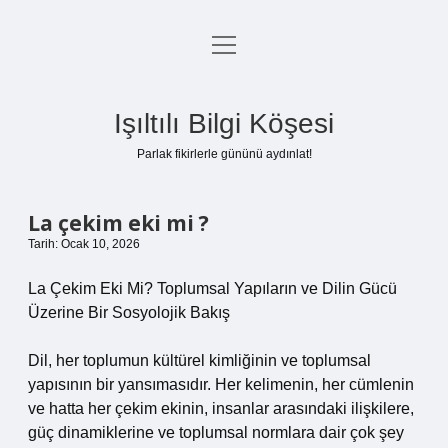
menüyü
Anasayfa
aç
Gizlilik Politikası
Işıltılı Bilgi Köşesi
Yasal Uyarı
Parlak fikirlerle gününü aydınlat!
Hakkımızda
La çekim eki mi ?
Tarih: Ocak 10, 2026
La Çekim Eki Mi? Toplumsal Yapıların ve Dilin Gücü
Üzerine Bir Sosyolojik Bakış
Dil, her toplumun kültürel kimliğinin ve toplumsal
yapısının bir yansımasıdır. Her kelimenin, her cümlenin
ve hatta her çekim ekinin, insanlar arasındaki ilişkilere,
güç dinamiklerine ve toplumsal normlara dair çok şey