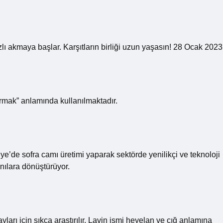
lı akmaya başlar. Karşıtların birliği uzun yaşasın! 28 Ocak 2023
rmak” anlamında kullanılmaktadır.
ye’de sofra camı üretimi yaparak sektörde yenilikçi ve teknoloji
anılara dönüştürüyor.
arı için sıkça araştırılır. Lavin ismi heyelan ve çığ anlamına