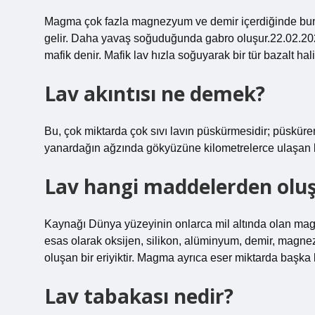
Magma çok fazla magnezyum ve demir içerdiğinde buna m
gelir. Daha yavaş soğuduğunda gabro oluşur.22.02.2
mafik denir. Mafik lav hızla soğuyarak bir tür bazalt h
Lav akıntısı ne demek?
Bu, çok miktarda çok sıvı lavın püskürmesidir; püsküren 
yanardağın ağzında gökyüzüne kilometrelerce ulaşan l
Lav hangi maddelerden olu
Kaynağı Dünya yüzeyinin onlarca mil altında olan mag
esas olarak oksijen, silikon, alüminyum, demir, mag
oluşan bir eriyiktir. Magma ayrıca eser miktarda başka k
Lav tabakası nedir?