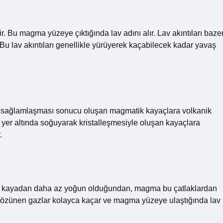
 Bu magma yüzeye çıktığında lav adını alır. Lav akıntıları baze
. Bu lav akıntıları genellikle yürüyerek kaçabilecek kadar yavaş
in sağlamlaşması sonucu oluşan magmatik kayaçlara volkanik
er altında soğuyarak kristalleşmesiyle oluşan kayaçlara
.
katı kayadan daha az yoğun olduğundan, magma bu çatlaklardan
çözünen gazlar kolayca kaçar ve magma yüzeye ulaştığında lav