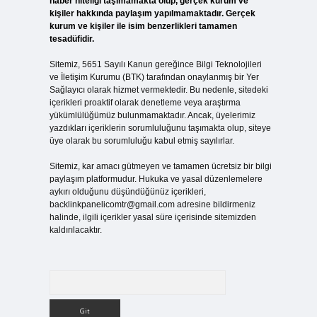
haber niteliği taşımamakta olup, gerçek kurum ve
kişiler hakkında paylaşım yapılmamaktadır. Gerçek
kurum ve kişiler ile isim benzerlikleri tamamen
tesadüfidir.
Sitemiz, 5651 Sayılı Kanun gereğince Bilgi Teknolojileri
ve İletişim Kurumu (BTK) tarafından onaylanmış bir Yer
Sağlayıcı olarak hizmet vermektedir. Bu nedenle, sitedeki
içerikleri proaktif olarak denetleme veya araştırma
yükümlülüğümüz bulunmamaktadır. Ancak, üyelerimiz
yazdıkları içeriklerin sorumluluğunu taşımakta olup, siteye
üye olarak bu sorumluluğu kabul etmiş sayılırlar.
Sitemiz, kar amacı gütmeyen ve tamamen ücretsiz bir bilgi
paylaşım platformudur. Hukuka ve yasal düzenlemelere
aykırı olduğunu düşündüğünüz içerikleri,
backlinkpanelicomtr@gmail.com
adresine bildirmeniz
halinde, ilgili içerikler yasal süre içerisinde sitemizden
kaldırılacaktır.
Arama