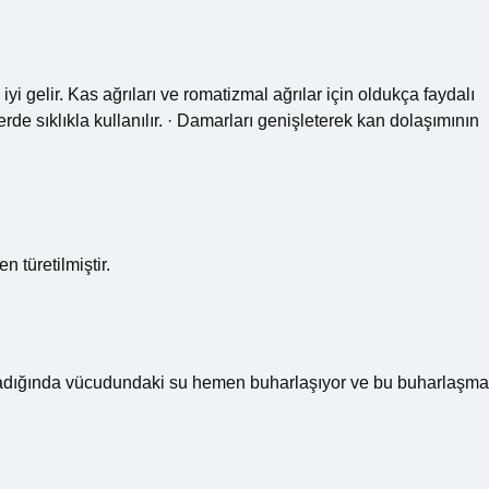
a iyi gelir. Kas ağrıları ve romatizmal ağrılar için oldukça faydalı
erde sıklıkla kullanılır. · Damarları genişleterek kan dolaşımının
 türetilmiştir.
tladığında vücudundaki su hemen buharlaşıyor ve bu buharlaşma