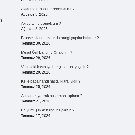
Ağustos 6, 2026
Avlanma ruhsatı nereden alınır ?
Ağustos 5, 2026
n
Akredite ne demek üni ?
Ağustos 3, 2026
Bronşçukların uçlarında hangi yapılar bulunur ?
Temmuz 30, 2026
Mesut Özil Ballon d’Or aldı mı ?
Temmuz 29, 2026
Vücuttaki kaşıntıya hangi sabun iyi gelir ?
Temmuz 29, 2026
Kelle paça hangi hastalıklara iyidir ?
Temmuz 25, 2026
Asmadan yaprak ne zaman toplanır ?
Temmuz 21, 2026
En yumuşak et hangi hayvanın ?
Temmuz 17, 2026