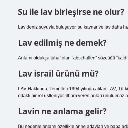
Su ile lav birleşirse ne olur?
Lav deniz suyuyla buluşuyor, su kaynar ve lav daha hız
Lav edilmiş ne demek?
Anlamı oldukça tuhaf olan “abschaffen” sözcüğü “kaldı
Lav israil ürünü mü?
LAV Hakkında; Temelleri 1994 yılında atılan LAV, Türki
odaklı bir rol üstleniyor, ilham veren anları unutulmaz 
Lavin ne anlama gelir?
Bu nedenle anlamı özellikle anne adayları ve baba adayl