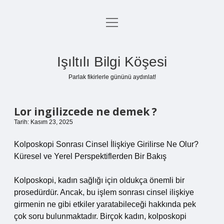
menüyü
Anasayfa
aç
Gizlilik Politikası
Işıltılı Bilgi Köşesi
Yasal Uyarı
Parlak fikirlerle gününü aydınlat!
Hakkımızda
Lor ingilizcede ne demek ?
Tarih: Kasım 23, 2025
Kolposkopi Sonrası Cinsel İlişkiye Girilirse Ne Olur?
Küresel ve Yerel Perspektiflerden Bir Bakış
Kolposkopi, kadın sağlığı için oldukça önemli bir
prosedürdür. Ancak, bu işlem sonrası cinsel ilişkiye
girmenin ne gibi etkiler yaratabileceği hakkında pek
çok soru bulunmaktadır. Birçok kadın, kolposkopi