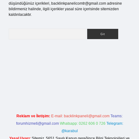
düşündüğünüz içerikleri,
backlinkpanelicomtr@gmail.com
adresine
bildirmeniz halinde, ilgili içerikler yasal süre içerisinde sitemizden
kaldırılacaktır.
Arama
is sitesi
Reklam ve İletişim:
E-mail:
backlinkpaneli@gmail.com
Teams:
forumhizmeti@gmail.com
Whatsapp: 0262 606 0 726
Telegram:
@karabul
Yasal Uyarı:
Sitemiz, 5651 Sayılı Kanun gereğince Bilgi Teknolojileri ve