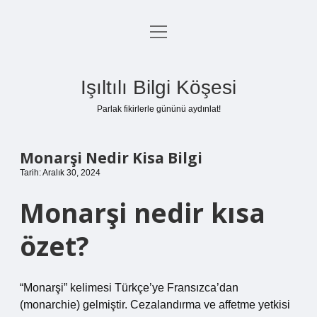
menüyü
Anasayfa
aç
Gizlilik Politikası
Işıltılı Bilgi Köşesi
Yasal Uyarı
Parlak fikirlerle gününü aydınlat!
Hakkımızda
Monarşi Nedir Kisa Bilgi
Tarih: Aralık 30, 2024
Monarşi nedir kısa
özet?
“Monarşi” kelimesi Türkçe’ye Fransızca’dan
(monarchie) gelmiştir. Cezalandırma ve affetme yetkisi