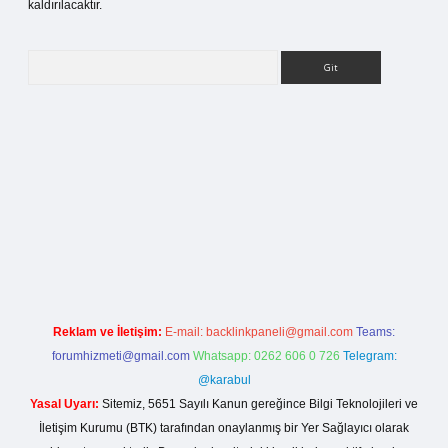
kaldırılacaktır.
Arama
tesi
Reklam ve İletişim:
E-mail:
backlinkpaneli@gmail.com
Teams:
forumhizmeti@gmail.com
Whatsapp: 0262 606 0 726
Telegram:
@karabul
Yasal Uyarı:
Sitemiz, 5651 Sayılı Kanun gereğince Bilgi Teknolojileri ve
İletişim Kurumu (BTK) tarafından onaylanmış bir Yer Sağlayıcı olarak