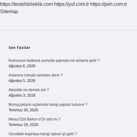
https://tesbihbileklik.com
https://yuf.com.tr
https://peh.com.tr
Sitemap
Sidebar
Son Yazılar
Kumrunun balkona yumurta yapması ne anlama gelir ?
Ağustos 6, 2026
Avlanma ruhsatı nereden alınır ?
Ağustos 5, 2026
Akredite ne demek üni ?
Ağustos 3, 2026
Bronşçukların uçlarında hangi yapılar bulunur ?
Temmuz 30, 2026
Mesut Özil Ballon d’Or aldı mı ?
Temmuz 29, 2026
Vücuttaki kaşıntıya hangi sabun iyi gelir ?