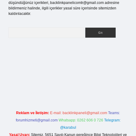
düşündüğünüz içerikleri,
backlinkpanelicomtr@gmail.com
adresine
bildirmeniz halinde, ilgili içerikler yasal süre içerisinde sitemizden
kaldırılacaktır.
Arama
sitesi
Reklam ve İletişim:
E-mail:
backlinkpaneli@gmail.com
Teams:
forumhizmeti@gmail.com
Whatsapp: 0262 606 0 726
Telegram:
@karabul
Yasal Uyarı:
Sitemiz, 5651 Sayılı Kanun gereğince Bilgi Teknolojileri ve